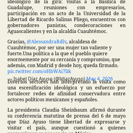
ideológico de la gira: visitas a la Basílica de
Guadalupe, reuniones con empresarios,
participación en un acto de la Universidad de la
Libertad de Ricardo Salinas Pliego, encuentros con
gobernadores panistas, condecoraciones en
Aguascalientes y en la alcaldía Cuauhtémoc.
Gracias,
@AlessandraRdlv
, alcaldesa de
Cuauhtémoc, por ser una mujer tan valiente y
fuerte.
Una política a la que el pueblo quiere
enormemente por su cercanía y compromiso, que
además, con Madrid y desde hoy, queda firmado.
pic.twitter.com/oHbWAi7lik
— Isabel Díaz Ayuso (@IdiazAyuso)
May 4, 2026
Diversos sectores han interpretado la visita como
una escenificación ideológica y un esfuerzo por
fortalecer redes de afinidad conservadora entre
actores políticos mexicanos y españoles.
La presidenta Claudia Sheinbaum afirmó durante
su conferencia matutina de prensa del 6 de mayo
que Díaz Ayuso tiene libertad de expresarse y
visitar el país, aunque cuestionó a quienes