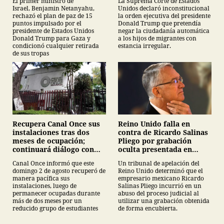
La Suprema Corte de Estados
El primer ministro de
Unidos declaró inconstitucional
Israel, Benjamin Netanyahu,
la orden ejecutiva del presidente
rechazó el plan de paz de 15
Donald Trump que pretendía
puntos impulsado por el
negar la ciudadanía automática
presidente de Estados Unidos
a los hijos de migrantes con
Donald Trump para Gaza y
estancia irregular.
condicionó cualquier retirada
de sus tropas
Recupera Canal Once sus
Reino Unido falla en
instalaciones tras dos
contra de Ricardo Salinas
meses de ocupación;
Pliego por grabación
continuará diálogo con
oculta presentada en
estudiantes del IPN
juicio
Canal Once informó que este
Un tribunal de apelación del
domingo 2 de agosto recuperó de
Reino Unido determinó que el
manera pacífica sus
empresario mexicano Ricardo
instalaciones, luego de
Salinas Pliego incurrió en un
permanecer ocupadas durante
abuso del proceso judicial al
más de dos meses por un
utilizar una grabación obtenida
reducido grupo de estudiantes
de forma encubierta.