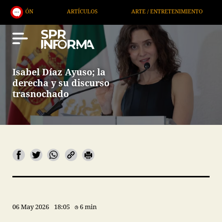
ARTÍCULOS
ARTE / ENTRETENIMIENTO
ECONOMÍA / NEGOCI
Isabel Díaz Ayuso; la
derecha y su discurso
trasnochado
06 May 2026
18:05
6 min