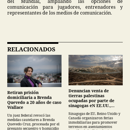
del Mundial, ampliando las opciones de
comunicación para jugadores, entrenadores y
representantes de los medios de comunicación.
RELACIONADOS
Denuncian venta de
Retiran prisión
tierras palestinas
domiciliaria a Brenda
ocupadas por parte de
Quevedo a 20 años de caso
sinagogas eN EE.UU.,
Wallace
Canadá y Gran Bretaña
Sinagogas de EU, Reino Unido y
Un juez federal revocó las
Canadá organizaron ferias
medidas cautelares a Brenda
inmobiliarias para promover
Quevedo Cruz, procesada por el
terrenos en asentamientos
presunto secuestro y homicidio