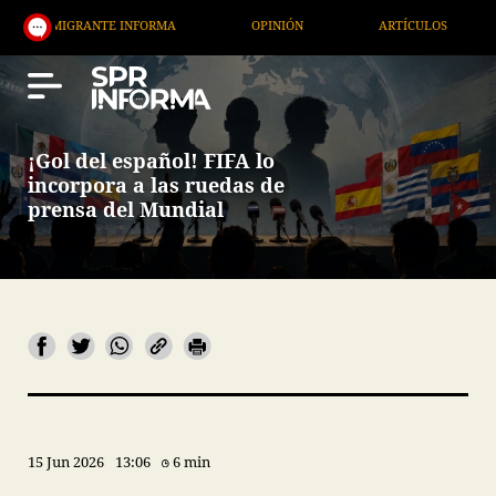
GRANTE INFORMA
OPINIÓN
ARTÍCULOS
ARTE /
¡Gol del español! FIFA lo
incorpora a las ruedas de
prensa del Mundial
15 Jun 2026
13:06
6 min