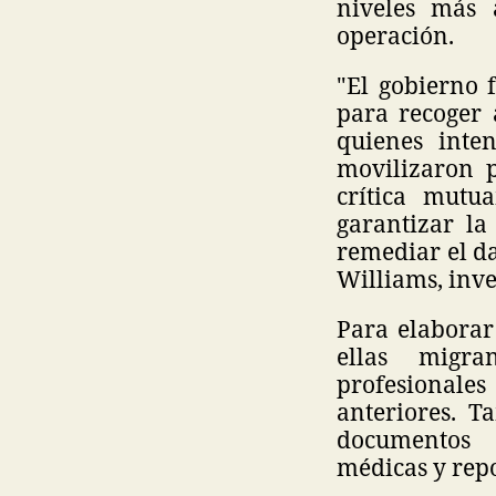
niveles más 
operación.
"El gobierno 
para recoger 
quienes inten
movilizaron p
crítica mutu
garantizar la
remediar el da
Williams, inve
Para elaborar
ellas migra
profesionale
anteriores. T
documentos j
médicas y rep