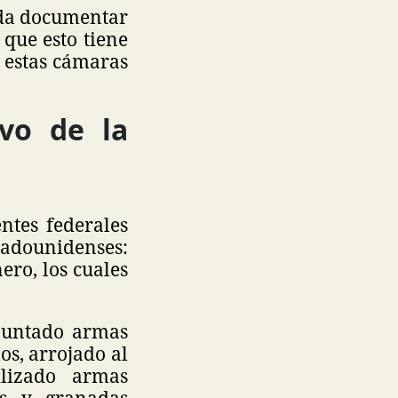
eda documentar
que esto tiene
o estas cámaras
ivo de la
tes federales
adounidenses:
ero, los cuales
puntado armas
os, arrojado al
lizado armas
os y granadas