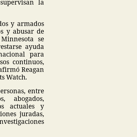
supervisan la
ados y armados
os y abusar de
e Minnesota se
restarse ayuda
nacional para
sos continuos,
, afirmó Reagan
hts Watch.
ersonas, entre
s, abogados,
os actuales y
iones juradas,
vestigaciones