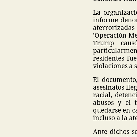
La organizaci
informe deno
aterrorizadas
'Operación Me
Trump caus
particularmen
residentes fu
violaciones a s
El documento,
asesinatos ile
racial, detenc
abusos y el 
quedarse en cas
incluso a la a
Ante dichos s