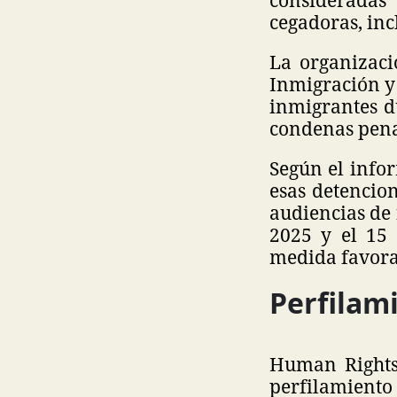
cegadoras, incl
La organizaci
Inmigración y
inmigrantes d
condenas pena
Según el info
esas detencio
audiencias de 
2025 y el 15
medida favorab
Perfilam
Human Rights 
perfilamiento 