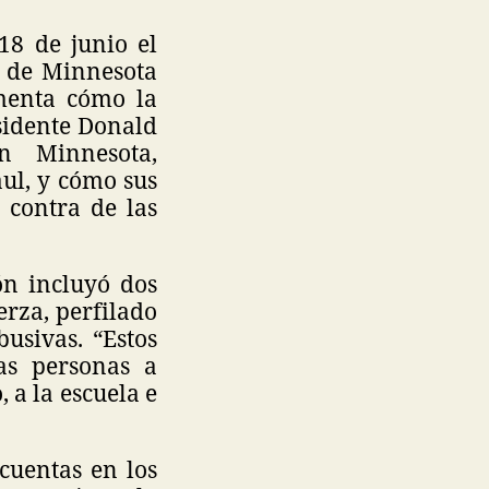
18 de junio el
 de Minnesota
umenta cómo la
sidente Donald
 Minnesota,
ul, y cómo sus
 contra de las
ón incluyó dos
erza, perfilado
busivas. “Estos
as personas a
, a la escuela e
cuentas en los