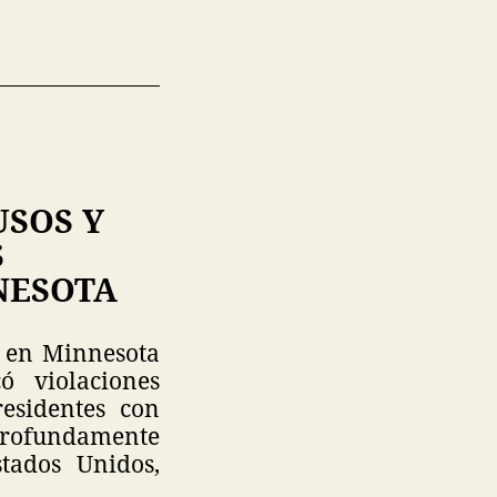
SOS Y
S
NESOTA
n en Minnesota
 violaciones
esidentes con
profundamente
tados Unidos,