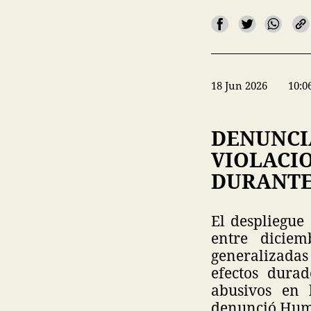
18 Jun 2026
10:0
DENUNCI
VIOLACI
DURANTE
El despliegue
entre dicie
generalizada
efectos dura
abusivos en 
denunció Hum