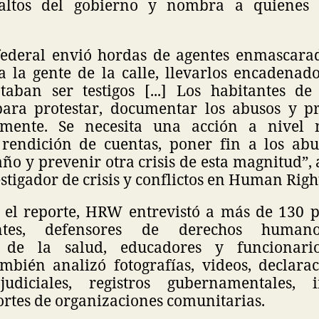
altos del gobierno y nombra a quienes 
federal envió hordas de agentes enmascar
a la gente de la calle, llevarlos encadenad
taban ser testigos [...] Los habitantes d
ara protestar, documentar los abusos y p
amente. Se necesita una acción a nivel 
 rendición de cuentas, poner fin a los abu
ño y prevenir otra crisis de esta magnitud”
stigador de crisis y conflictos en Human Rig
 el reporte, HRW entrevistó a más de 130 p
ntes, defensores de derechos humano
s de la salud, educadores y funcionari
ambién analizó fotografías, videos, declarac
udiciales, registros gubernamentales, in
ortes de organizaciones comunitarias.