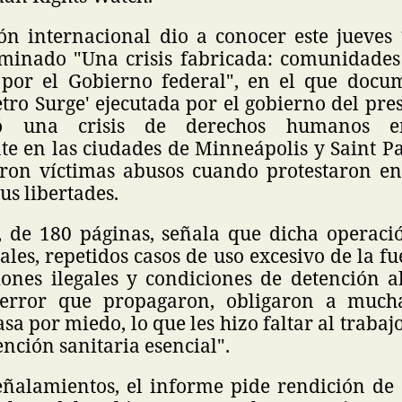
ón internacional dio a conocer este jueves 
minado "Una crisis fabricada: comunidades
 por el Gobierno federal", en el que doc
tro Surge' ejecutada por el gobierno del pre
ó una crisis de derechos humanos en
te en las ciudades de Minneápolis y Saint Pa
eron víctimas abusos cuando protestaron en
us libertades.
 de 180 páginas, señala que dicha operaci
gales, repetidos casos de uso excesivo de la fu
iones ilegales y condiciones de detención a
terror que propagaron, obligaron a much
a por miedo, lo que les hizo faltar al trabajo
tención sanitaria esencial".
eñalamientos, el informe pide rendición de 