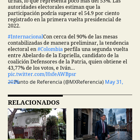
urnas, lo que representa poco más del 53%. Las
autoridades electorales estiman que la
participación podría superar el 54.9 por ciento
registrado en la primera vuelta presidencial de
2022.
#Internacional
Con cerca del 90% de las mesas
contabilizadas de manera preliminar, la tendencia
electoral en
#Colombia
perfila una segunda vuelta
entre Abelardo de la Espriella, candidato de la
coalición Defensores de la Patria, quien obtiene el
43,77% de los votos, e Iván…
pic.twitter.com/HsfeAWBpsr
— Punto de Referencia (@MXReferencia)
May 31, 2026
RELACIONADOS