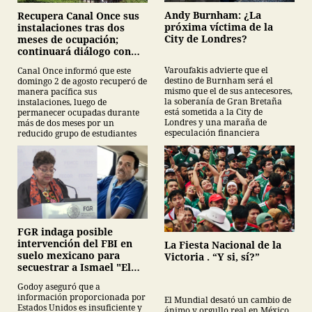
Andy Burnham: ¿La
Recupera Canal Once sus
próxima víctima de la
instalaciones tras dos
City de Londres?
meses de ocupación;
continuará diálogo con
estudiantes del IPN
Varoufakis advierte que el
Canal Once informó que este
destino de Burnham será el
domingo 2 de agosto recuperó de
mismo que el de sus antecesores,
manera pacífica sus
la soberanía de Gran Bretaña
instalaciones, luego de
está sometida a la City de
permanecer ocupadas durante
Londres y una maraña de
más de dos meses por un
especulación financiera
reducido grupo de estudiantes
FGR indaga posible
intervención del FBI en
La Fiesta Nacional de la
suelo mexicano para
Victoria . “Y si, sí?”
secuestrar a Ismael "El
Mayo" Zamabada
Godoy aseguró que a
información proporcionada por
El Mundial desató un cambio de
Estados Unidos es insuficiente y
ánimo y orgullo real en México,