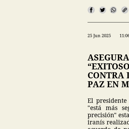
25 Jun 2025
11:0
ASEGURA
“EXITOSO
CONTRA 
PAZ EN 
El president
"está más se
precisión" est
iranís realiz