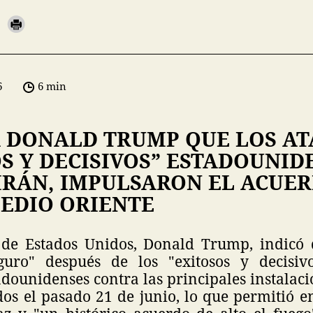
6
6 min
 DONALD TRUMP QUE LOS AT
S Y DECISIVOS” ESTADOUNID
IRÁN, IMPULSARON EL ACUER
MEDIO ORIENTE
e de Estados Unidos, Donald Trump, indicó
guro" después de los "exitosos y decisiv
adounidenses contra las principales instalac
ados el pasado 21 de junio, lo que permitió 