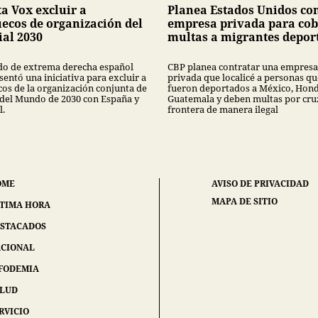
ta Vox excluir a
Planea Estados Unidos co
ecos de organización del
empresa privada para cob
al 2030
multas a migrantes depor
ido de extrema derecha español
CBP planea contratar una empresa
entó una iniciativa para excluir a
privada que localicé a personas qu
os de la organización conjunta de
fueron deportados a México, Hond
 del Mundo de 2030 con España y
Guatemala y deben multas por cruz
l.
frontera de manera ilegal
OME
AVISO DE PRIVACIDAD
MAPA DE SITIO
TIMA HORA
STACADOS
CIONAL
FODEMIA
ALUD
RVICIO