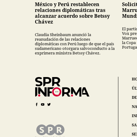
México y Perú restablecen
Solici
relaciones diplomáticas tras
Marru
alcanzar acuerdo sobre Betssy
Mundi
Chávez
El part
Vox pres
Claudia Sheinbaum anunció la
Marruec
reanudación de las relaciones
la Copa
diplomáticas con Perú luego de que el país
Portuga
sudamericano otorgara salvoconducto a la
exprimera ministra Betssy Chávez.
H
ÚL
DE
NA
IN
S
SE