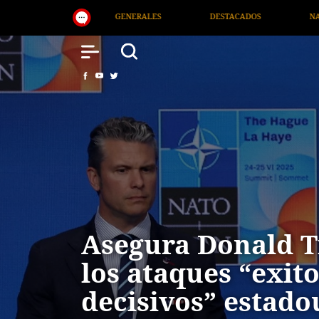
DESTACADOS
NACIONAL
SALUD
INTERN
Asegura Donald 
los ataques “exito
decisivos” estad