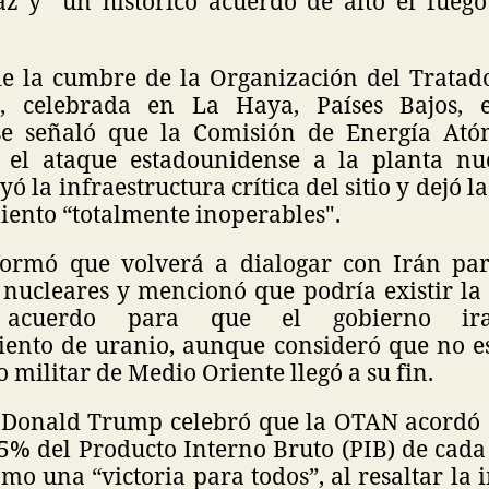
z y "un histórico acuerdo de alto el fuego
e la cumbre de la Organización del Tratado
, celebrada en La Haya, Países Bajos, 
se señaló que la Comisión de Energía Atóm
 el ataque estadounidense a la planta nuc
 la infraestructura crítica del sitio y dejó l
iento “totalmente inoperables".
formó que volverá a dialogar con Irán par
 nucleares y mencionó que podría existir la 
acuerdo para que el gobierno ira
iento de uranio, aunque consideró que no es
o militar de Medio Oriente llegó a su fin.
, Donald Trump celebró que la OTAN acordó e
 5% del Producto Interno Bruto (PIB) de cad
como una “victoria para todos”, al resaltar la