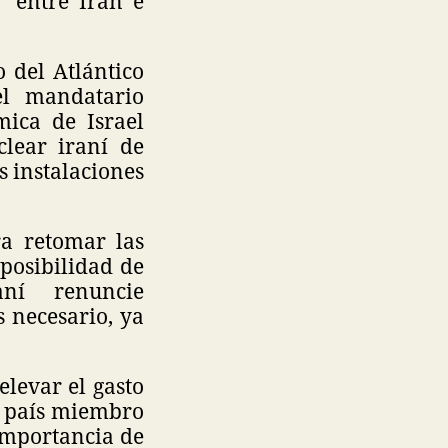
" entre Irán e
 del Atlántico
el mandatario
ica de Israel
lear iraní de
as instalaciones
a retomar las
posibilidad de
ní renuncie
 necesario, ya
levar el gasto
a país miembro
 importancia de