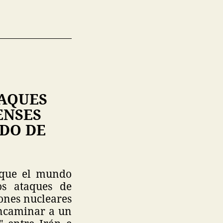
AQUES
ENSES
DO DE
 que el mundo
os ataques de
iones nucleares
encaminar a un