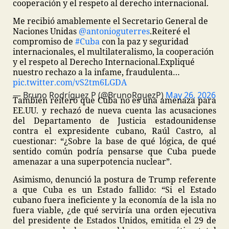
cooperación y el respeto al derecho internacional.
Me recibió amablemente el Secretario General de
Naciones Unidas
@antonioguterres
.
Reiteré el
compromiso de
#Cuba
con la paz y seguridad
internacionales, el multilateralismo, la cooperación
y el respeto al Derecho Internacional.
Expliqué
nuestro rechazo a la infame, fraudulenta…
pic.twitter.com/vS2tm6LGDA
— Bruno Rodríguez P (@BrunoRguezP)
May 26, 2026
También reiteró que Cuba no es una amenaza para
EE.UU. y rechazó de nueva cuenta las acusaciones
del Departamento de Justicia estadounidense
contra el expresidente cubano, Raúl Castro, al
cuestionar: “¿Sobre la base de qué lógica, de qué
sentido común podría pensarse que Cuba puede
amenazar a una superpotencia nuclear”.
Asimismo, denunció la postura de Trump referente
a que Cuba es un Estado fallido: “Si el Estado
cubano fuera ineficiente y la economía de la isla no
fuera viable, ¿de qué serviría una orden ejecutiva
del presidente de Estados Unidos, emitida el 29 de