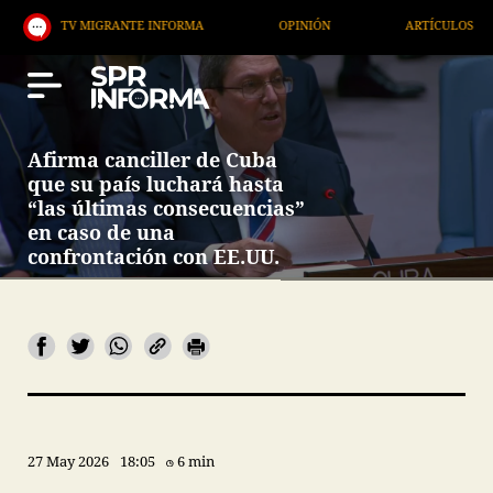
TV MIGRANTE INFORMA
OPINIÓN
ARTÍCULOS
Afirma canciller de Cuba
que su país luchará hasta
“las últimas consecuencias”
en caso de una
confrontación con EE.UU.
27 May 2026
18:05
6 min