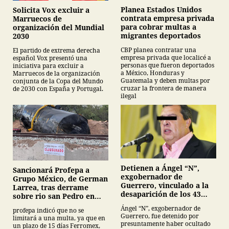
Planea Estados Unidos
Solicita Vox excluir a
contrata empresa privada
Marruecos de
para cobrar multas a
organización del Mundial
migrantes deportados
2030
CBP planea contratar una
El partido de extrema derecha
empresa privada que localicé a
español Vox presentó una
personas que fueron deportados
iniciativa para excluir a
a México, Honduras y
Marruecos de la organización
Guatemala y deben multas por
conjunta de la Copa del Mundo
cruzar la frontera de manera
de 2030 con España y Portugal.
ilegal
Detienen a Ángel “N”,
Sancionará Profepa a
exgobernador de
Grupo México, de German
Guerrero, vinculado a la
Larrea, tras derrame
desaparición de los 43
sobre rio san Pedro en
normalistas de
Sonora
Ángel “N”, exgobernador de
profepa indicó que no se
Ayotzinapa
Guerrero, fue detenido por
limitará a una multa, ya que en
presuntamente haber ocultado
un plazo de 15 días Ferromex,