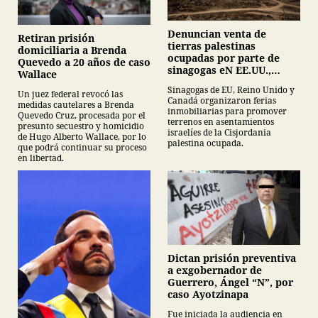
Denuncian venta de
Retiran prisión
tierras palestinas
domiciliaria a Brenda
ocupadas por parte de
Quevedo a 20 años de caso
sinagogas eN EE.UU.,
Wallace
Canadá y Gran Bretaña
Sinagogas de EU, Reino Unido y
Un juez federal revocó las
Canadá organizaron ferias
medidas cautelares a Brenda
inmobiliarias para promover
Quevedo Cruz, procesada por el
terrenos en asentamientos
presunto secuestro y homicidio
israelíes de la Cisjordania
de Hugo Alberto Wallace, por lo
palestina ocupada.
que podrá continuar su proceso
en libertad.
Dictan prisión preventiva
a exgobernador de
Guerrero, Ángel “N”, por
caso Ayotzinapa
Fue iniciada la audiencia en