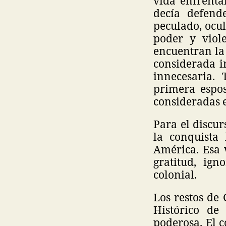
vida enfrenta
decía defend
peculado, ocul
poder y viole
encuentran la
considerada i
innecesaria.
primera espos
consideradas 
Para el discu
la conquista 
América. Esa 
gratitud, ig
colonial.
Los restos de 
Histórico de
poderosa. El 