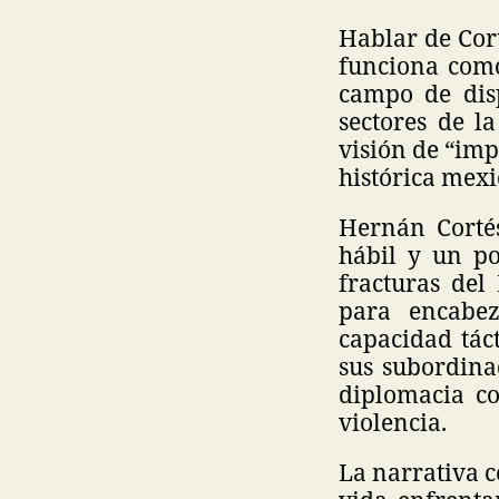
Hablar de Cort
funciona como
campo de disp
sectores de l
visión de “imp
histórica mexi
Hernán Cortés
hábil y un po
fracturas del
para encabe
capacidad tác
sus subordinad
diplomacia c
violencia.
La narrativa c