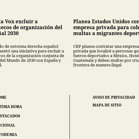
ta Vox excluir a
Planea Estados Unidos co
ecos de organización del
empresa privada para cob
al 2030
multas a migrantes depor
ido de extrema derecha español
CBP planea contratar una empresa
entó una iniciativa para excluir a
privada que localicé a personas qu
os de la organización conjunta de
fueron deportados a México, Hond
 del Mundo de 2030 con España y
Guatemala y deben multas por cruz
l.
frontera de manera ilegal
OME
AVISO DE PRIVACIDAD
MAPA DE SITIO
TIMA HORA
STACADOS
CIONAL
FODEMIA