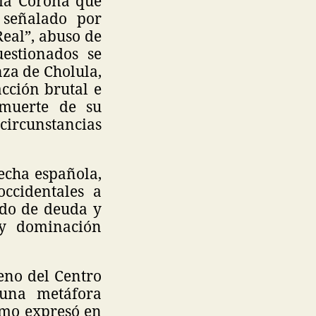
pia Corona que
 señalado por
Real”, abuso de
uestionados se
za de Cholula,
cción brutal e
 muerte de su
circunstancias
echa española,
occidentales a
ado de deuda y
 y dominación
reno del Centro
 una metáfora
omo expresó en