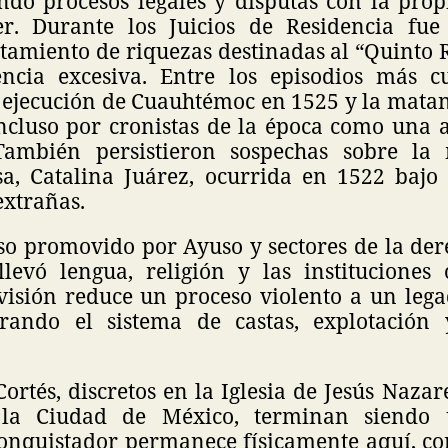
ndo procesos legales y disputas con la pro
er. Durante los Juicios de Residencia fue
tamiento de riquezas destinadas al “Quinto 
ncia excesiva. Entre los episodios más c
 ejecución de Cuauhtémoc en 1525 y la matan
ncluso por cronistas de la época como una a
 También persistieron sospechas sobre la
a, Catalina Juárez, ocurrida en 1522 bajo 
extrañas.
rso promovido por Ayuso y sectores de la der
llevó lengua, religión y las instituciones 
visión reduce un proceso violento a un leg
norando el sistema de castas, explotación
Cortés, discretos en la Iglesia de Jesús Naza
 la Ciudad de México, terminan siendo
conquistador permanece físicamente aquí, c