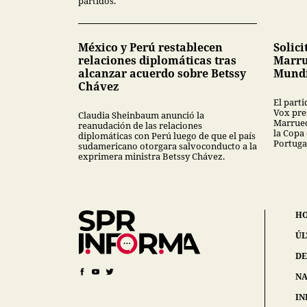
partidos.
México y Perú restablecen
Solici
relaciones diplomáticas tras
Marru
alcanzar acuerdo sobre Betssy
Mundi
Chávez
El part
Vox pres
Claudia Sheinbaum anunció la
Marruec
reanudación de las relaciones
la Copa
diplomáticas con Perú luego de que el país
Portuga
sudamericano otorgara salvoconducto a la
exprimera ministra Betssy Chávez.
H
ÚL
DE
NA
IN