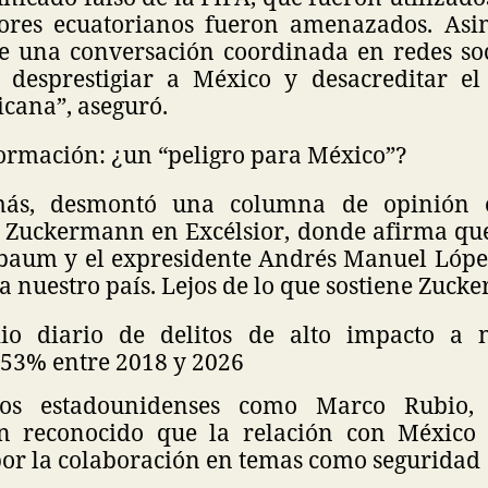
dores ecuatorianos fueron amenazados. Asi
de una conversación coordinada en redes soc
 desprestigiar a México y desacreditar el
cana”, aseguró.
ormación: ¿un “peligro para México”?
más, desmontó una columna de opinión e
o Zuckermann en Excélsior, donde afirma que
baum y el expresidente Andrés Manuel Lóp
a nuestro país. Lejos de lo que sostiene Zuck
io diario de delitos de alto impacto a n
53% entre 2018 y 2026
ios estadounidenses como Marco Rubio, 
an reconocido que la relación con México
r la colaboración en temas como seguridad