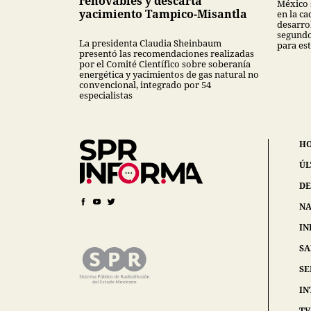
renovables y descarta
México 
yacimiento Tampico-Misantla
en la ca
desarrol
segundo
La presidenta Claudia Sheinbaum
para est
presentó las recomendaciones realizadas
por el Comité Científico sobre soberanía
energética y yacimientos de gas natural no
convencional, integrado por 54
especialistas
H
ÚL
DE
NA
IN
S
SE
IN
TV