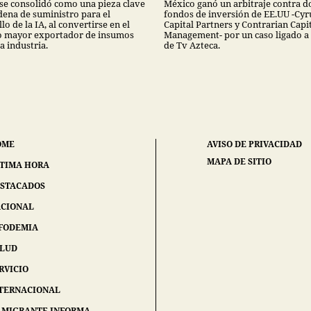
se consolidó como una pieza clave
México ganó un arbitraje contra d
dena de suministro para el
fondos de inversión de EE.UU -Cyr
lo de la IA, al convertirse en el
Capital Partners y Contrarian Capi
 mayor exportador de insumos
Management- por un caso ligado a
a industria.
de Tv Azteca.
OME
AVISO DE PRIVACIDAD
MAPA DE SITIO
TIMA HORA
STACADOS
CIONAL
FODEMIA
ALUD
RVICIO
TERNACIONAL
 MIGRANTE INFORMA