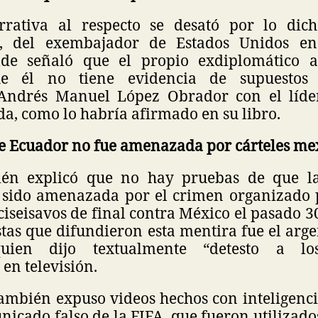
rrativa al respecto se desató por lo dich
”, del exembajador de Estados Unidos e
alde señaló que el propio exdiplomático 
ue él no tiene evidencia de supuestos
 Andrés Manuel López Obrador con el líder
, como lo habría afirmado en su libro.
de Ecuador no fue amenazada por cárteles me
ién explicó que no hay pruebas de que la
sido amenazada por el crimen organizado 
ciseisavos de final contra México el pasado 3
stas que difundieron esta mentira fue el ar
uien dijo textualmente “detesto a lo
en televisión.
ambién expuso videos hechos con inteligencia 
icado falso de la FIFA, que fueron utilizado