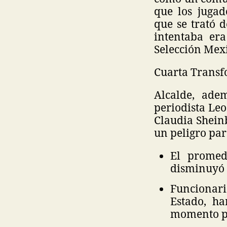
que los juga
que se trató 
intentaba era
Selección Mexi
Cuarta Transf
Alcalde, ade
periodista Le
Claudia Shein
un peligro par
El promed
disminuyó 
Funcionar
Estado, h
momento po