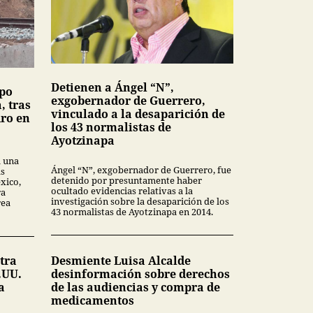
Detienen a Ángel “N”,
upo
exgobernador de Guerrero,
, tras
vinculado a la desaparición de
dro en
los 43 normalistas de
Ayotzinapa
a una
Ángel “N”, exgobernador de Guerrero, fue
as
detenido por presuntamente haber
xico,
ocultado evidencias relativas a la
ra
investigación sobre la desaparición de los
rea
43 normalistas de Ayotzinapa en 2014.
tra
Desmiente Luisa Alcalde
.UU.
desinformación sobre derechos
a
de las audiencias y compra de
medicamentos