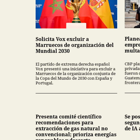
Plane
Solicita Vox excluir a
empre
Marruecos de organización del
multa
Mundial 2030
CBP pla
El partido de extrema derecha español
privada
Vox presentó una iniciativa para excluir a
fueron 
Marruecos de la organización conjunta de
Guatema
la Copa del Mundo de 2030 con España y
fronter
Portugal.
Presenta comité científico
Se po
recomendaciones para
segun
extracción de gas natural no
de IA 
convencional; prioriza energías