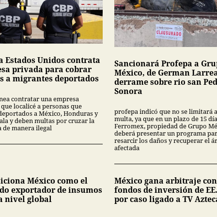
a Estados Unidos contrata
Sancionará Profepa a Gr
sa privada para cobrar
México, de German Larrea
s a migrantes deportados
derrame sobre rio san Pe
Sonora
nea contratar una empresa
 que localicé a personas que
profepa indicó que no se limitará 
deportados a México, Honduras y
multa, ya que en un plazo de 15 dí
la y deben multas por cruzar la
Ferromex, propiedad de Grupo Mé
a de manera ilegal
deberá presentar un programa pa
resarcir los daños y recuperar el á
afectada
siciona México como el
México gana arbitraje con
do exportador de insumos
fondos de inversión de EE
a nivel global
por caso ligado a TV Aztec