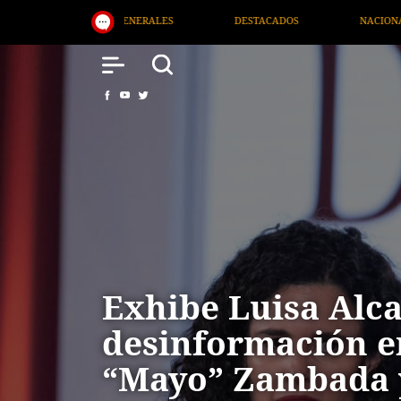
DESTACADOS
NACIONAL
SALUD
INT
Exhibe Luisa Alc
desinformación en
“Mayo” Zambada y