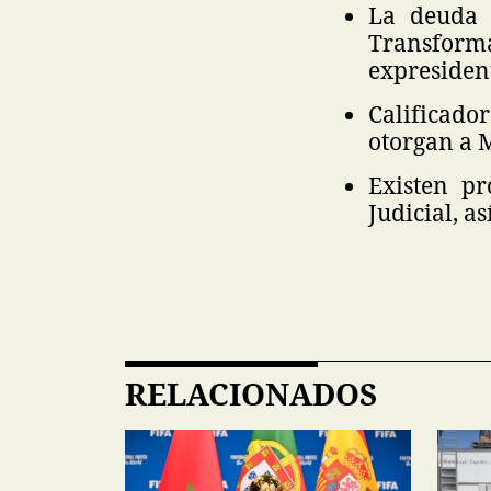
La deuda 
Transfor
expresiden
Calificad
otorgan a M
Existen pr
Judicial, a
RELACIONADOS