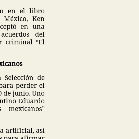
o en el libro
n México, Ken
aceptó en una
 acuerdos del
 criminal “El
xicanos
 Selección de
para perder el
0 de junio. Uno
gentino Eduardo
s mexicanos”
artificial, así
s para afirmar