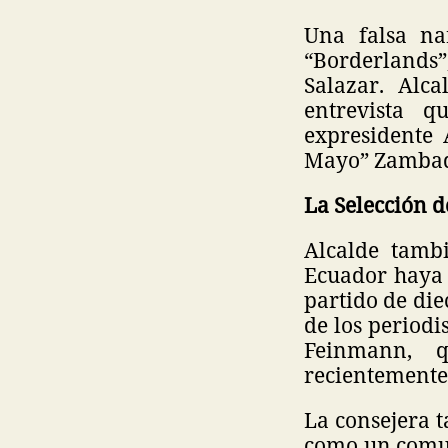
Una falsa na
“Borderlands
Salazar. Alc
entrevista q
expresidente
Mayo” Zambada
La Selección 
Alcalde tamb
Ecuador haya 
partido de die
de los periodi
Feinmann, q
recientemente 
La consejera t
como un comun