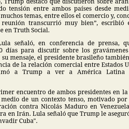
o, Trump destacó que discutieron sobre aran
do tensión entre ambos países desde medi
uchos temas, entre ellos el comercio y, con
 reunión transcurrió muy bien”, escribió
 en Truth Social.
 Lula señaló, en conferencia de prensa, q
0 días para discutir sobre los gravámenes
n su mensaje, el presidente brasileño tambié
cia de la relación comercial entre Estados U
lamó a Trump a ver a América Latina 
primer encuentro de ambos presidentes en la
 medio de un contexto tenso, motivado por l
ración contra Nicolás Maduro en Venezuela
ra en Irán. Lula señaló que Trump le asegur
nvadir Cuba".