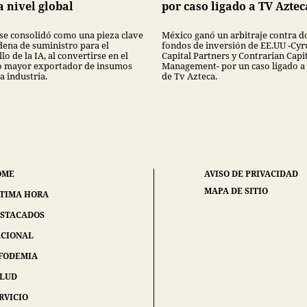
a nivel global
por caso ligado a TV Aztec
se consolidó como una pieza clave
México ganó un arbitraje contra d
dena de suministro para el
fondos de inversión de EE.UU -Cyr
lo de la IA, al convertirse en el
Capital Partners y Contrarian Capi
 mayor exportador de insumos
Management- por un caso ligado a
a industria.
de Tv Azteca.
OME
AVISO DE PRIVACIDAD
MAPA DE SITIO
TIMA HORA
STACADOS
CIONAL
FODEMIA
ALUD
RVICIO