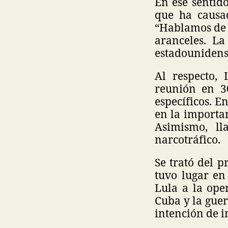
En ese sentid
que ha causa
“Hablamos de m
aranceles. La
estadounidense
Al respecto,
reunión en 3
específicos. E
en la importan
Asimismo, l
narcotráfico.
Se trató del 
tuvo lugar en
Lula a la ope
Cuba y la guer
intención de i