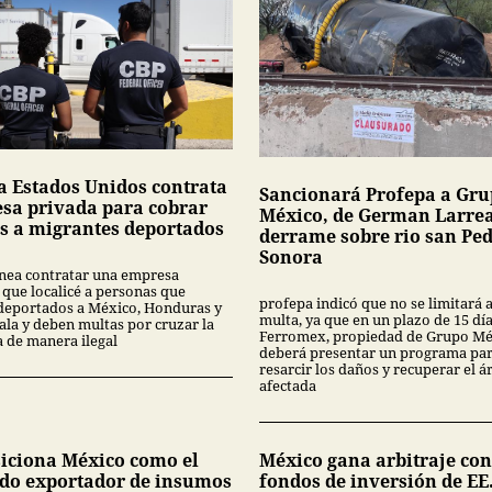
a Estados Unidos contrata
Sancionará Profepa a Gr
sa privada para cobrar
México, de German Larrea
s a migrantes deportados
derrame sobre rio san Pe
Sonora
nea contratar una empresa
 que localicé a personas que
profepa indicó que no se limitará 
deportados a México, Honduras y
multa, ya que en un plazo de 15 dí
la y deben multas por cruzar la
Ferromex, propiedad de Grupo Mé
a de manera ilegal
deberá presentar un programa pa
resarcir los daños y recuperar el á
afectada
siciona México como el
México gana arbitraje con
do exportador de insumos
fondos de inversión de EE