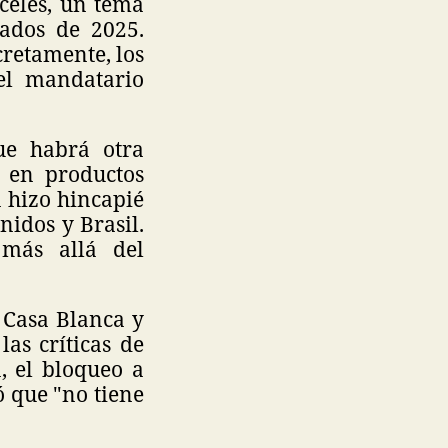
celes, un tema
ados de 2025.
cretamente, los
 el mandatario
ue habrá otra
 en productos
n hizo hincapié
nidos y Brasil.
más allá del
 Casa Blanca y
as críticas de
, el bloqueo a
ó que "no tiene