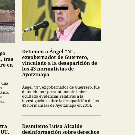
Detienen a Ángel “N”,
upo
exgobernador de Guerrero,
, tras
vinculado a la desaparición de
dro en
los 43 normalistas de
Ayotzinapa
a una
Ángel “N”, exgobernador de Guerrero, fue
as
detenido por presuntamente haber
xico,
ocultado evidencias relativas a la
ra
investigación sobre la desaparición de los
rea
43 normalistas de Ayotzinapa en 2014.
tra
Desmiente Luisa Alcalde
.UU.
desinformación sobre derechos