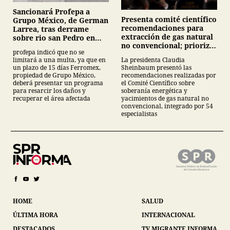
Sancionará Profepa a
Presenta comité científico
Grupo México, de German
recomendaciones para
Larrea, tras derrame
extracción de gas natural
sobre rio san Pedro en
no convencional; prioriza
Sonora
profepa indicó que no se
energías renovables y
limitará a una multa, ya que en
La presidenta Claudia
descarta yacimiento
un plazo de 15 días Ferromex,
Sheinbaum presentó las
Tampico-Misantla
propiedad de Grupo México,
recomendaciones realizadas por
deberá presentar un programa
el Comité Científico sobre
para resarcir los daños y
soberanía energética y
recuperar el área afectada
yacimientos de gas natural no
convencional, integrado por 54
especialistas
HOME
SALUD
ÚLTIMA HORA
INTERNACIONAL
DESTACADOS
TV MIGRANTE INFORMA