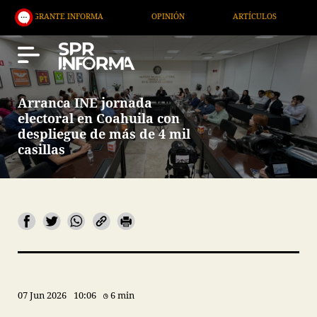
RANTE INFORMA
OPINIÓN
ARTÍCULOS
ARTE / 
Arranca INE jornada
electoral en Coahuila con
despliegue de más de 4 mil
casillas
07 Jun 2026
10:06
6 min