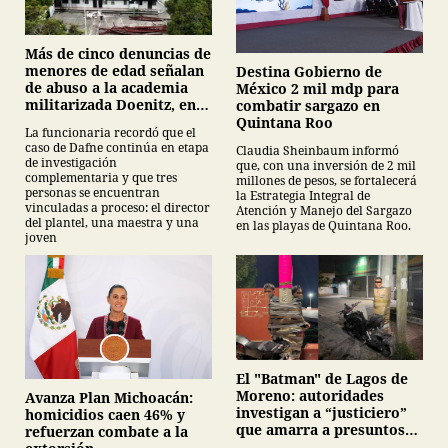
Más de cinco denuncias de
menores de edad señalan
Destina Gobierno de
de abuso a la academia
México 2 mil mdp para
militarizada Doenitz, en
combatir sargazo en
Tamaulipas
Quintana Roo
La funcionaria recordó que el
caso de Dafne continúa en etapa
Claudia Sheinbaum informó
de investigación
que, con una inversión de 2 mil
complementaria y que tres
millones de pesos, se fortalecerá
personas se encuentran
la Estrategia Integral de
vinculadas a proceso: el director
Atención y Manejo del Sargazo
del plantel, una maestra y una
en las playas de Quintana Roo.
joven
El "Batman" de Lagos de
Moreno: autoridades
Avanza Plan Michoacán:
investigan a “justiciero”
homicidios caen 46% y
que amarra a presuntos
refuerzan combate a la
ladrones en la vía pública