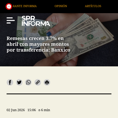
E INFORMA
OPINIÓN
ARTÍCULOS
ARTE / ENTR
Remesas crecen 3.7% en
abril con mayores montos
por transferencia: Banxico
02 Jun 2026
15:06
6 min