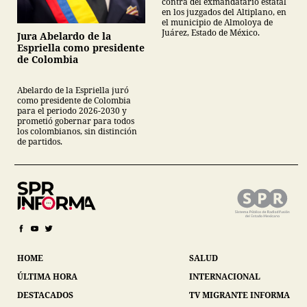
contra del exmandatario estatal
en los juzgados del Altiplano, en
el municipio de Almoloya de
Juárez, Estado de México.
Jura Abelardo de la
Espriella como presidente
de Colombia
Abelardo de la Espriella juró
como presidente de Colombia
para el periodo 2026-2030 y
prometió gobernar para todos
los colombianos, sin distinción
de partidos.
HOME
SALUD
ÚLTIMA HORA
INTERNACIONAL
DESTACADOS
TV MIGRANTE INFORMA