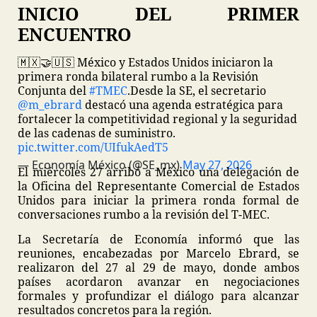
INICIO DEL PRIMER
ENCUENTRO
🇲🇽🤝🇺🇸 México y Estados Unidos iniciaron la
primera ronda bilateral rumbo a la Revisión
Conjunta del
#TMEC
.
Desde la SE, el secretario
@m_ebrard
destacó una agenda estratégica para
fortalecer la competitividad regional y la seguridad
de las cadenas de suministro.
pic.twitter.com/UIfukAedT5
— Economía México (@SE_mx)
May 27, 2026
El miércoles 27 arribó a México una delegación de
la Oficina del Representante Comercial de Estados
Unidos para iniciar la primera ronda formal de
conversaciones rumbo a la revisión del T-MEC.
La Secretaría de Economía informó que las
reuniones, encabezadas por Marcelo Ebrard, se
realizaron del 27 al 29 de mayo, donde ambos
países acordaron avanzar en negociaciones
formales y profundizar el diálogo para alcanzar
resultados concretos para la región.