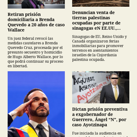
Denuncian venta de
Retiran prisión
tierras palestinas
domiciliaria a Brenda
ocupadas por parte de
Quevedo a 20 años de caso
sinagogas eN EE.UU.,
Wallace
Canadá y Gran Bretaña
Sinagogas de EU, Reino Unido y
Un juez federal revocó las
Canadá organizaron ferias
medidas cautelares a Brenda
inmobiliarias para promover
Quevedo Cruz, procesada por el
terrenos en asentamientos
presunto secuestro y homicidio
israelíes de la Cisjordania
de Hugo Alberto Wallace, por lo
palestina ocupada.
que podrá continuar su proceso
en libertad.
Dictan prisión preventiva
a exgobernador de
Guerrero, Ángel “N”, por
caso Ayotzinapa
Fue iniciada la audiencia en