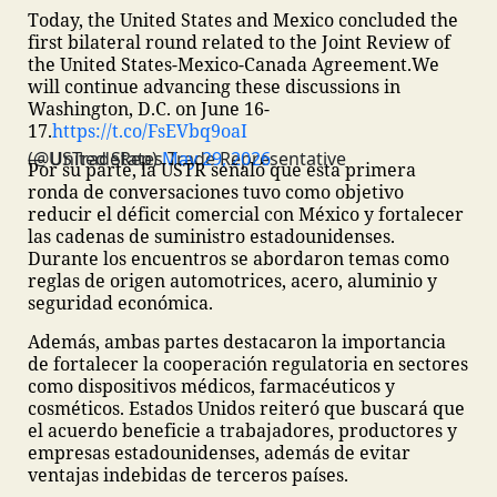
Today, the United States and Mexico concluded the
first bilateral round related to the Joint Review of
the United States-Mexico-Canada Agreement.
We
will continue advancing these discussions in
Washington, D.C. on June 16-
17.
https://t.co/FsEVbq9oaI
— United States Trade Representative (@USTradeRep)
May 29, 2026
Por su parte, la USTR señaló que esta primera
ronda de conversaciones tuvo como objetivo
reducir el déficit comercial con México y fortalecer
las cadenas de suministro estadounidenses.
Durante los encuentros se abordaron temas como
reglas de origen automotrices, acero, aluminio y
seguridad económica.
Además, ambas partes destacaron la importancia
de fortalecer la cooperación regulatoria en sectores
como dispositivos médicos, farmacéuticos y
cosméticos. Estados Unidos reiteró que buscará que
el acuerdo beneficie a trabajadores, productores y
empresas estadounidenses, además de evitar
ventajas indebidas de terceros países.