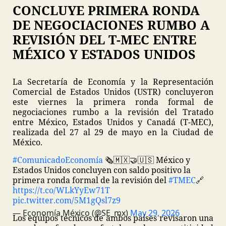
CONCLUYE PRIMERA RONDA
DE NEGOCIACIONES RUMBO A
REVISIÓN DEL T-MEC ENTRE
MÉXICO Y ESTADOS UNIDOS
La Secretaría de Economía y la Representación
Comercial de Estados Unidos (USTR) concluyeron
este viernes la primera ronda formal de
negociaciones rumbo a la revisión del Tratado
entre México, Estados Unidos y Canadá (T-MEC),
realizada del 27 al 29 de mayo en la Ciudad de
México.
#ComunicadoEconomía
🗞️
🇲🇽🤝🇺🇸 México y
Estados Unidos concluyen con saldo positivo la
primera ronda formal de la revisión del
#TMEC
🔗
https://t.co/WLkYyEw71T
pic.twitter.com/5M1gQsl7z9
— Economía México (@SE_mx)
May 29, 2026
Los equipos técnicos de ambos países revisaron una