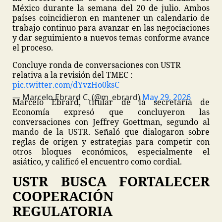
México durante la semana del 20 de julio. Ambos
países coincidieron en mantener un calendario de
trabajo continuo para avanzar en las negociaciones
y dar seguimiento a nuevos temas conforme avance
el proceso.
Concluye ronda de conversaciones con USTR
relativa a la revisión del TMEC :
pic.twitter.com/dYvzHo0ksC
— Marcelo Ebrard C. (@m_ebrard)
May 29, 2026
Marcelo Ebrard, titular de la secretaría de
Economía expresó que concluyeron las
conversaciones con Jeffrey Goettman, segundo al
mando de la USTR. Señaló que dialogaron sobre
reglas de origen y estrategias para competir con
otros bloques económicos, especialmente el
asiático, y calificó el encuentro como cordial.
USTR BUSCA FORTALECER
COOPERACIÓN
REGULATORIA