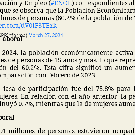
ación y Empleo (
#ENOE
) correspondientes a
s que se observa que la Población Económicam
llones de personas (60.2% de la población de 
ter.com/dV0lF3TEzk
SPRInforma)
March 27, 2024
 Laboral
 2024, la población económicamente activa
nes de personas de 15 años y más, lo que repr
ión del 60.2%. Esta cifra significó un aume
omparación con febrero de 2023.
a tasa de participación fue del 75.8% para
eres. En relación con el año anterior, la p
nuyó 0.7%, mientras que la de mujeres aum
boral
.4 millones de personas estuvieron ocupada