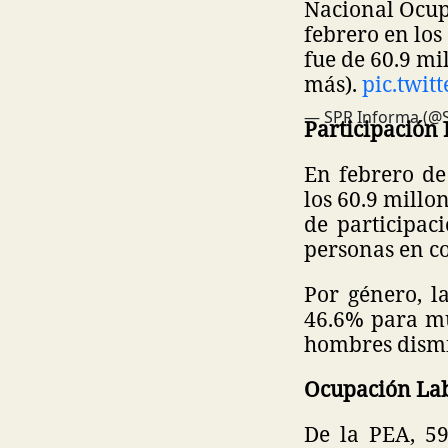
Nacional Ocup
febrero en lo
fue de 60.9 mi
más).
pic.twit
— SPR Informa (@
Participación
En febrero de
los 60.9 millo
de participac
personas en c
Por género, l
46.6% para muj
hombres dismi
Ocupación La
De la PEA, 59