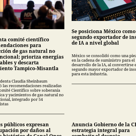
Se posiciona México como
segundo exportador de i
ta comité científico
de IA a nivel global
endaciones para
cción de gas natural no
México se consolidó como una pie
ncional; prioriza energías
en la cadena de suministro para el
ables y descarta
desarrollo de la IA, al convertirse 
iento Tampico-Misantla
segundo mayor exportador de in
para esta industria.
identa Claudia Sheinbaum
ó las recomendaciones realizadas
Comité Científico sobre soberanía
ica y yacimientos de gas natural no
ional, integrado por 54
istas
s públicos expresan
Anuncia Gobierno de la 
upación por daños al
estrategia integral para