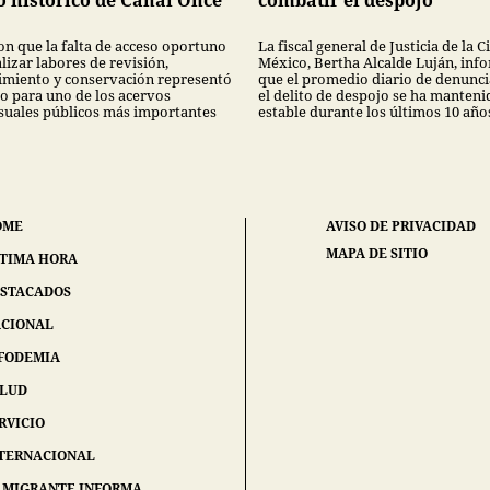
o histórico de Canal Once
combatir el despojo
on que la falta de acceso oportuno
La fiscal general de Justicia de la 
lizar labores de revisión,
México, Bertha Alcalde Luján, inf
miento y conservación representó
que el promedio diario de denunci
go para uno de los acervos
el delito de despojo se ha manteni
suales públicos más importantes
estable durante los últimos 10 año
OME
AVISO DE PRIVACIDAD
MAPA DE SITIO
TIMA HORA
STACADOS
CIONAL
FODEMIA
ALUD
RVICIO
TERNACIONAL
 MIGRANTE INFORMA