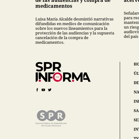
de las audiencias y compra de
acerv
medicamentos
Señalar
para rea
Luisa María Alcalde desmintió narrativas
manteni
difundidas en medios de comunicación
un ries
sobre los nuevos lineamientos para la
audiovi
protección de las audiencias y la supuesta
del país
cancelación de la compra de
medicamentos.
H
ÚL
DE
NA
IN
S
SE
IN
TV