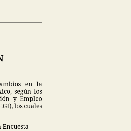
N
cambios en la
ico, según los
ción y Empleo
GI), los cuales
a Encuesta