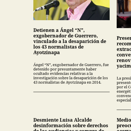
Detienen a Ángel “N”,
exgobernador de Guerrero,
Presen
vinculado a la desaparición de
recom
los 43 normalistas de
extra
Ayotzinapa
conve
renov
Ángel “N”, exgobernador de Guerrero, fue
yacim
detenido por presuntamente haber
ocultado evidencias relativas a la
investigación sobre la desaparición de los
La pres
43 normalistas de Ayotzinapa en 2014.
present
por el 
energét
convenc
especial
Desmiente Luisa Alcalde
Medio
desinformación sobre derechos
preoc