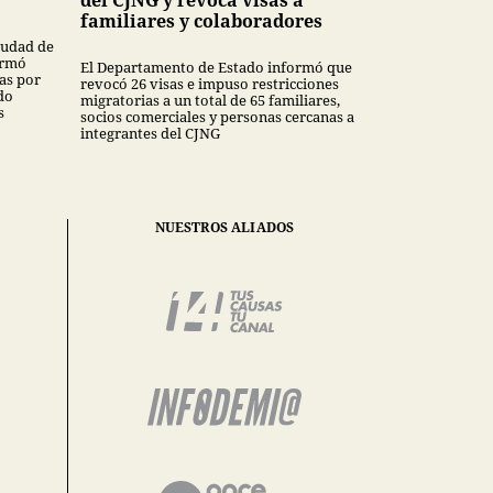
del CJNG y revoca visas a
familiares y colaboradores
Ciudad de
ormó
El Departamento de Estado informó que
as por
revocó 26 visas e impuso restricciones
do
migratorias a un total de 65 familiares,
s
socios comerciales y personas cercanas a
integrantes del CJNG
NUESTROS ALIADOS