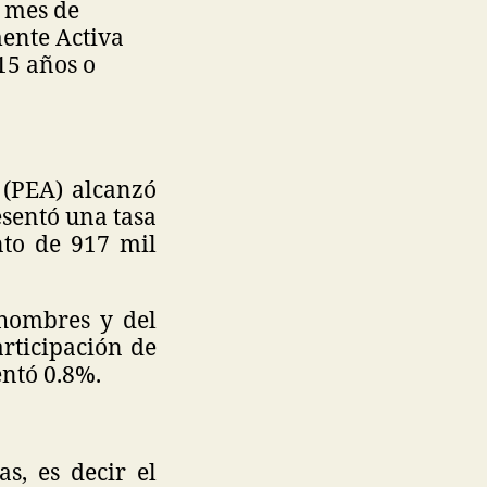
l mes de
ente Activa
15 años o
 (PEA) alcanzó
esentó una tasa
nto de 917 mil
 hombres y del
articipación de
entó 0.8%.
s, es decir el