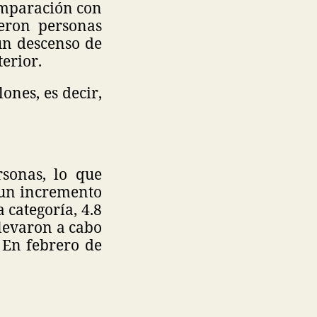
omparación con
ueron personas
un descenso de
terior.
ones, es decir,
.
sonas, lo que
 un incremento
 categoría, 4.8
llevaron a cabo
 En febrero de