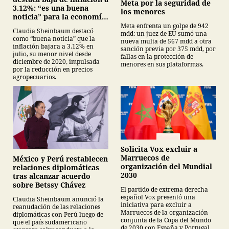
Meta por la seguridad de
3.12%: “es una buena
los menores
noticia” para la economía
mexicana
Meta enfrenta un golpe de 942
Claudia Sheinbaum destacó
mdd: un juez de EU sumó una
como “buena noticia” que la
nueva multa de 567 mdd a otra
inflación bajara a 3.12% en
sanción previa por 375 mdd, por
julio, su menor nivel desde
fallas en la protección de
diciembre de 2020, impulsada
menores en sus plataformas.
por la reducción en precios
agropecuarios.
Solicita Vox excluir a
Marruecos de
México y Perú restablecen
organización del Mundial
relaciones diplomáticas
2030
tras alcanzar acuerdo
sobre Betssy Chávez
El partido de extrema derecha
español Vox presentó una
Claudia Sheinbaum anunció la
iniciativa para excluir a
reanudación de las relaciones
Marruecos de la organización
diplomáticas con Perú luego de
conjunta de la Copa del Mundo
que el país sudamericano
de 2030 con España y Portugal.