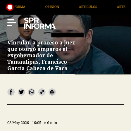
RMA
OPINIÓN
ARTÍCULOS
ARTE / ENTRETENIMI
Vinculan a proceso a juez
que otorgó amparos al
exgobernador de
Tamaulipas, Francisco
García Cabeza de Vaca
08 May 2026
16:05
6 min