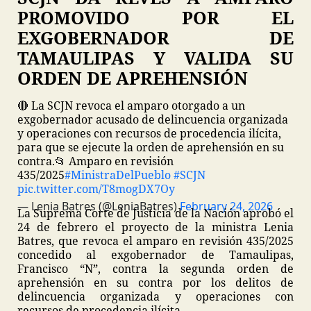
PROMOVIDO POR EL
EXGOBERNADOR DE
TAMAULIPAS Y VALIDA SU
ORDEN DE APREHENSIÓN
🔴 La SCJN revoca el amparo otorgado a un
exgobernador acusado de delincuencia organizada
y operaciones con recursos de procedencia ilícita,
para que se ejecute la orden de aprehensión en su
contra.
📂 Amparo en revisión
435/2025
#MinistraDelPueblo
#SCJN
pic.twitter.com/T8mogDX7Oy
— Lenia Batres (@LeniaBatres)
February 24, 2026
La Suprema Corte de Justicia de la Nación aprobó el
24 de febrero el proyecto de la ministra Lenia
Batres, que revoca el amparo en revisión 435/2025
concedido al exgobernador de Tamaulipas,
Francisco “N”, contra la segunda orden de
aprehensión en su contra por los delitos de
delincuencia organizada y operaciones con
recursos de procedencia ilícita