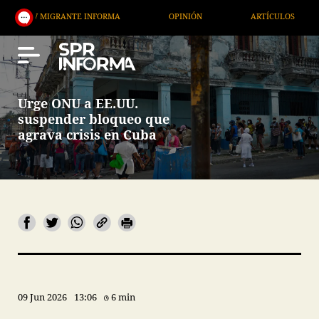
GRANTE INFORMA
OPINIÓN
ARTÍCULOS
ARTE /
Urge ONU a EE.UU.
suspender bloqueo que
agrava crisis en Cuba
09 Jun 2026
13:06
6 min