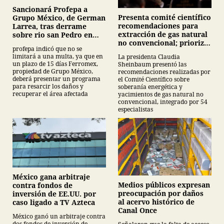
Sancionará Profepa a
Presenta comité científico
Grupo México, de German
recomendaciones para
Larrea, tras derrame
extracción de gas natural
sobre rio san Pedro en
no convencional; prioriza
Sonora
profepa indicó que no se
energías renovables y
limitará a una multa, ya que en
La presidenta Claudia
descarta yacimiento
un plazo de 15 días Ferromex,
Sheinbaum presentó las
Tampico-Misantla
propiedad de Grupo México,
recomendaciones realizadas por
deberá presentar un programa
el Comité Científico sobre
para resarcir los daños y
soberanía energética y
recuperar el área afectada
yacimientos de gas natural no
convencional, integrado por 54
especialistas
México gana arbitraje
Medios públicos expresan
contra fondos de
preocupación por daños
inversión de EE.UU. por
al acervo histórico de
caso ligado a TV Azteca
Canal Once
México ganó un arbitraje contra
dos fondos de inversión de