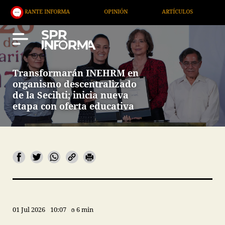
ANTE INFORMA
OPINIÓN
ARTÍCULOS
ARTE / E
Transformarán INEHRM en
organismo descentralizado
de la Secihti; inicia nueva
etapa con oferta educativa
01 Jul 2026
10:07
6 min