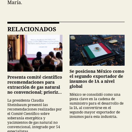
María.
RELACIONADOS
Se posiciona México como
el segundo exportador de
Presenta comité científico
insumos de IA a nivel
recomendaciones para
global
extracción de gas natural
no convencional; prioriza
México se consolidó como una
energías renovables y
pieza clave en la cadena de
La presidenta Claudia
descarta yacimiento
suministro para el desarrollo de
Sheinbaum presentó las
Tampico-Misantla
la IA, al convertirse en el
recomendaciones realizadas por
segundo mayor exportador de
el Comité Científico sobre
insumos para esta industria.
soberanía energética y
yacimientos de gas natural no
convencional, integrado por 54
especialistas