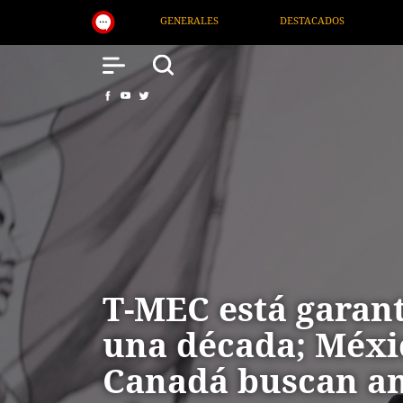
LES
DESTACADOS
NACIONAL
SALUD
T-MEC está garan
una década; Méxi
Canadá buscan am