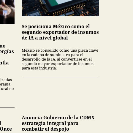
Se posiciona México como el
segundo exportador de insumos
de IA a nivel global
 no
México se consolidó como una pieza clave
ergías
en la cadena de suministro para el
desarrollo de la IA, al convertirse en el
ntla
segundo mayor exportador de insumos
para esta industria.
lizadas
eranía
tural no
Anuncia Gobierno de la CDMX
l
estrategia integral para
 Once
combatir el despojo