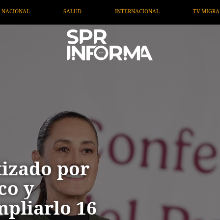
INTERNACIONAL
TV MIGRANTE INFORMA
OPINIÓN
tizado por
co y
pliarlo 16