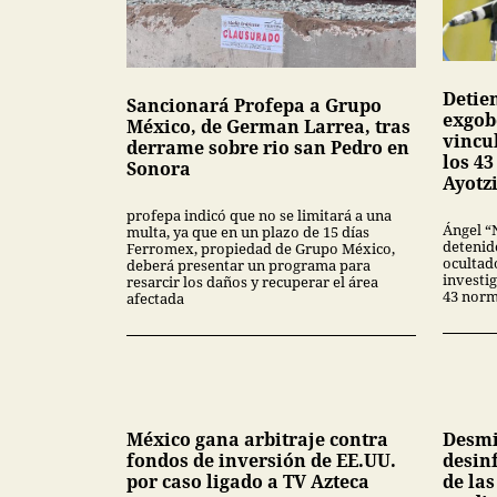
Detie
Sancionará Profepa a Grupo
exgob
México, de German Larrea, tras
vincu
derrame sobre rio san Pedro en
los 4
Sonora
Ayotz
profepa indicó que no se limitará a una
Ángel “
multa, ya que en un plazo de 15 días
detenid
Ferromex, propiedad de Grupo México,
ocultado
deberá presentar un programa para
investig
resarcir los daños y recuperar el área
43 norm
afectada
México gana arbitraje contra
Desmi
fondos de inversión de EE.UU.
desin
por caso ligado a TV Azteca
de la