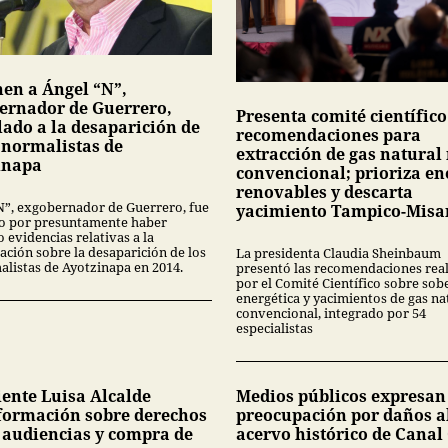
nen a Ángel “N”,
ernador de Guerrero,
Presenta comité científico
lado a la desaparición de
recomendaciones para
3 normalistas de
extracción de gas natural
inapa
convencional; prioriza en
renovables y descarta
N”, exgobernador de Guerrero, fue
yacimiento Tampico-Misa
o por presuntamente haber
 evidencias relativas a la
ación sobre la desaparición de los
La presidenta Claudia Sheinbaum
alistas de Ayotzinapa en 2014.
presentó las recomendaciones rea
por el Comité Científico sobre sob
energética y yacimientos de gas na
convencional, integrado por 54
especialistas
ente Luisa Alcalde
Medios públicos expresan
formación sobre derechos
preocupación por daños a
s audiencias y compra de
acervo histórico de Canal