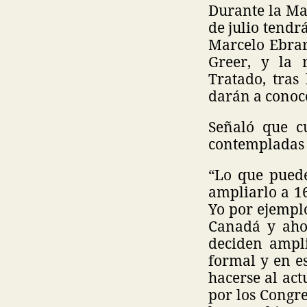
Durante la Ma
de julio tendr
Marcelo Ebrar
Greer, y la r
Tratado, tras
darán a conoce
Señaló que c
contempladas 
“Lo que puede
ampliarlo a 1
Yo por ejemplo
Canadá y ahor
deciden ampli
formal y en e
hacerse al ac
por los Congre