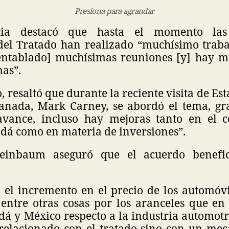
Presiona para agrandar
ia destacó que hasta el momento las 
del Tratado han realizado “muchísimo trab
entablado] muchísimas reuniones [y] hay 
mas”.
o, resaltó que durante la reciente visita de Es
anada, Mark Carney, se abordó el tema, gra
vance, incluso hay mejoras tanto en el c
dá como en materia de inversiones”.
einbaum aseguró que el acuerdo benefic
 el incremento en el precio de los automóvi
entre otras cosas por los aranceles que e
á y México respecto a la industria automotri
relacionado con el tratado sino con un me