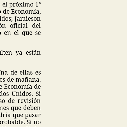
 el próximo 1°
io de Economía,
idos; Jamieson
ón oficial del
o en el que se
lten ya están
na de ellas es
tes de mañana.
 de Economía de
dos Unidos. Si
so de revisión
ones que deben
dría que pasar
probable. Si no