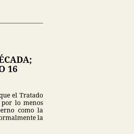
ÉCADA;
O 16
que el Tratado
o por lo menos
ierno como la
formalmente la