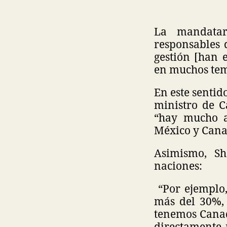
La mandatar
responsables 
gestión [han 
en muchos te
En este sentid
ministro de C
“hay mucho a
México y Cana
Asimismo, Sh
naciones:
“Por ejemplo,
más del 30%, 
tenemos Canad
directamente 