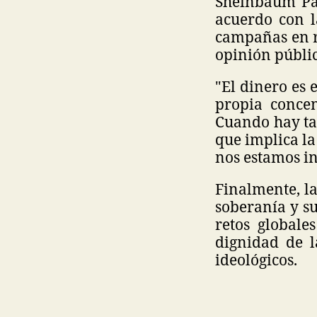
Sheinbaum Par
acuerdo con l
campañas en r
opinión públic
"El dinero es 
propia concen
Cuando hay tan
que implica l
nos estamos i
Finalmente, l
soberanía y su
retos globale
dignidad de l
ideológicos.