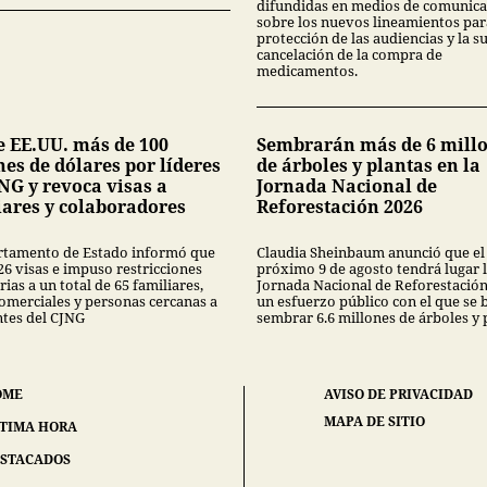
difundidas en medios de comunica
sobre los nuevos lineamientos par
protección de las audiencias y la s
cancelación de la compra de
medicamentos.
e EE.UU. más de 100
Sembrarán más de 6 mill
es de dólares por líderes
de árboles y plantas en la
NG y revoca visas a
Jornada Nacional de
iares y colaboradores
Reforestación 2026
rtamento de Estado informó que
Claudia Sheinbaum anunció que el
26 visas e impuso restricciones
próximo 9 de agosto tendrá lugar 
ias a un total de 65 familiares,
Jornada Nacional de Reforestación
comerciales y personas cercanas a
un esfuerzo público con el que se 
ntes del CJNG
sembrar 6.6 millones de árboles y 
OME
AVISO DE PRIVACIDAD
MAPA DE SITIO
TIMA HORA
STACADOS