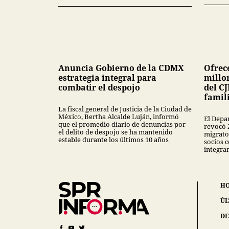
Anuncia Gobierno de la CDMX
Ofrec
estrategia integral para
millon
combatir el despojo
del CJ
famil
La fiscal general de Justicia de la Ciudad de
México, Bertha Alcalde Luján, informó
El Depa
que el promedio diario de denuncias por
revocó 
el delito de despojo se ha mantenido
migrator
estable durante los últimos 10 años
socios 
integra
H
ÚL
DE