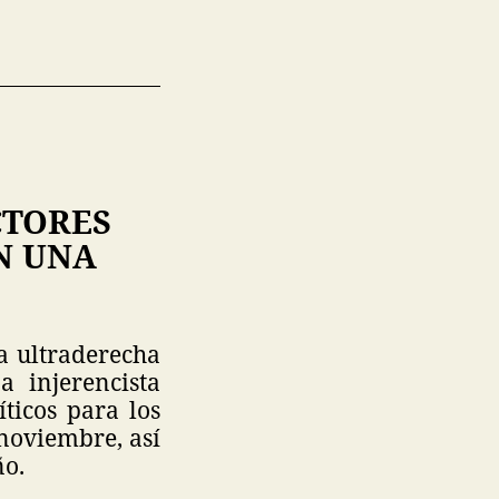
CTORES
N UNA
a ultraderecha
 injerencista
íticos para los
 noviembre, así
ño.