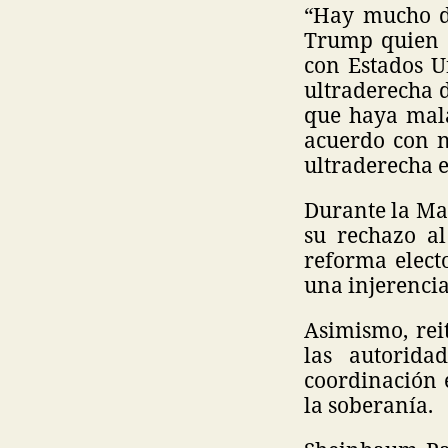
“Hay mucho di
Trump quien 
con Estados U
ultraderecha 
que haya mala
acuerdo con n
ultraderecha 
Durante la Mañ
su rechazo al
reforma elect
una injerencia
Asimismo, rei
las autorida
coordinación 
la soberanía.