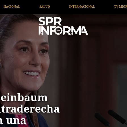
RNACIONAL
TV MIGRANTE INFORMA
OPINIÓN
A
Sheinbaum
ltraderecha
n una