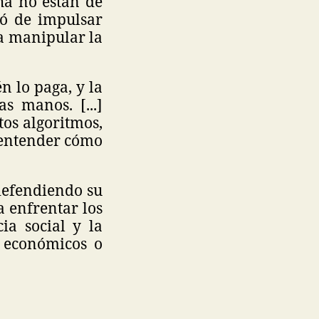
ha no están de
só de impulsar
a manipular la
n lo paga, y la
s manos. [...]
tos algoritmos,
 entender cómo
defendiendo su
a enfrentar los
ia social y la
s económicos o