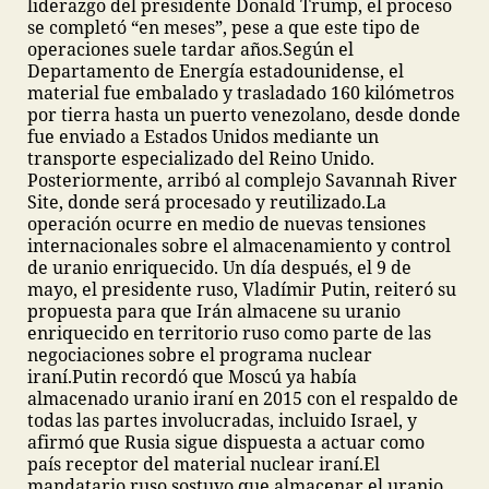
liderazgo del presidente Donald Trump, el proceso
se completó “en meses”, pese a que este tipo de
operaciones suele tardar años.
Según el
Departamento de Energía estadounidense, el
material fue embalado y trasladado 160 kilómetros
por tierra hasta un puerto venezolano, desde donde
fue enviado a Estados Unidos mediante un
transporte especializado del Reino Unido.
Posteriormente, arribó al complejo Savannah River
Site, donde será procesado y reutilizado.
La
operación ocurre en medio de nuevas tensiones
internacionales sobre el almacenamiento y control
de uranio enriquecido. Un día después, el 9 de
mayo, el presidente ruso, Vladímir Putin, reiteró su
propuesta para que Irán almacene su uranio
enriquecido en territorio ruso como parte de las
negociaciones sobre el programa nuclear
iraní.
Putin recordó que Moscú ya había
almacenado uranio iraní en 2015 con el respaldo de
todas las partes involucradas, incluido Israel, y
afirmó que Rusia sigue dispuesta a actuar como
país receptor del material nuclear iraní.
El
mandatario ruso sostuvo que almacenar el uranio