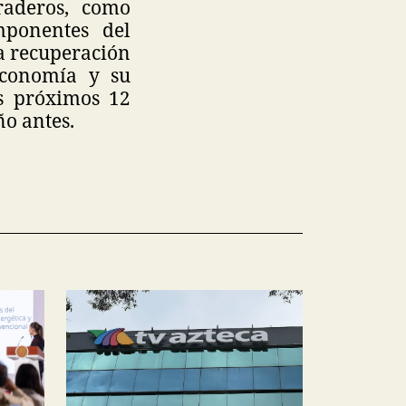
raderos, como
mponentes del
na recuperación
economía y su
s próximos 12
ño antes.