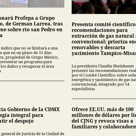
onará Profepa a Grupo
o, de German Larrea, tras
Presenta comité científico
me sobre rio san Pedro en
recomendaciones para
a
extracción de gas natural
convencional; prioriza en
renovables y descarta
 indicó que no se limitará a una
a que en un plazo de 15 días
yacimiento Tampico-Misa
x, propiedad de Grupo México,
presentar un programa para
La presidenta Claudia Sheinbaum
 los daños y recuperar el área
presentó las recomendaciones rea
a
por el Comité Científico sobre sob
energética y yacimientos de gas na
convencional, integrado por 54
especialistas
ia Gobierno de la CDMX
Ofrece EE.UU. más de 100
egia integral para
millones de dólares por lí
tir el despojo
del CJNG y revoca visas a
familiares y colaboradore
l general de Justicia de la Ciudad de