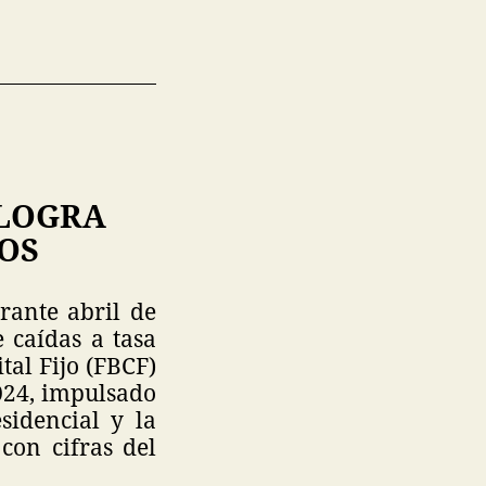
 LOGRA
ÑOS
rante abril de
 caídas a tasa
tal Fijo (FBCF)
024, impulsado
sidencial y la
on cifras del