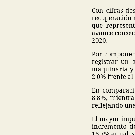
Con cifras de
recuperación m
que represen
avance consec
2020.
Por componente
registrar un
maquinaria y 
2.0% frente al
En comparació
8.8%, mientra
reflejando un
El mayor impul
incremento de
16.7% anual, 