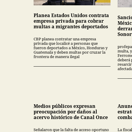
Planea Estados Unidos contrata
Sanci
empresa privada para cobrar
Méxic
multas a migrantes deportados
derra
Sonor
CBP planea contratar una empresa
privada que localicé a personas que
profepa
fueron deportados a México, Honduras y
multa, y
Guatemala y deben multas por cruzar la
Ferrome
frontera de manera ilegal
deberá 
resarcir
afectad
Medios públicos expresan
Anunc
preocupación por daños al
estrat
acervo histórico de Canal Once
comba
Señalaron que la falta de acceso oportuno
La fisca