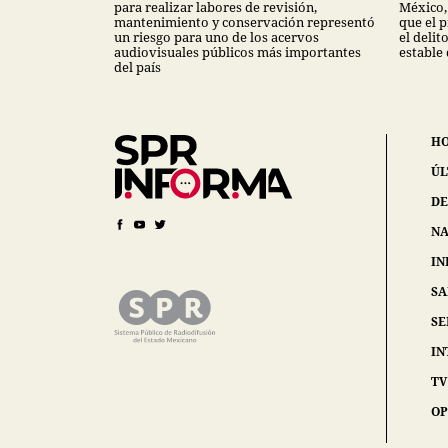
para realizar labores de revisión,
México,
mantenimiento y conservación representó
que el 
un riesgo para uno de los acervos
el deli
audiovisuales públicos más importantes
estable
del país
H
ÚL
DE
NA
IN
S
SE
IN
TV
OP