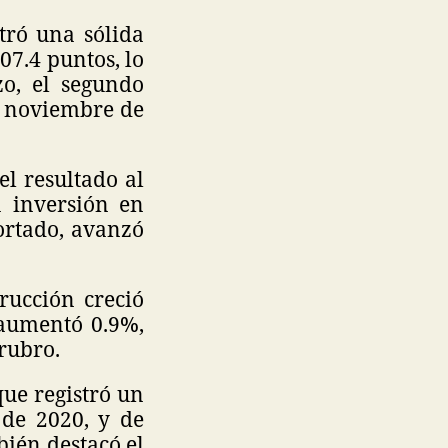
tró una sólida
07.4 puntos, lo
o, el segundo
e noviembre de
el resultado al
 inversión en
ortado, avanzó
rucción creció
 aumentó 0.9%,
rubro.
que registró un
 de 2020, y de
ién destacó el