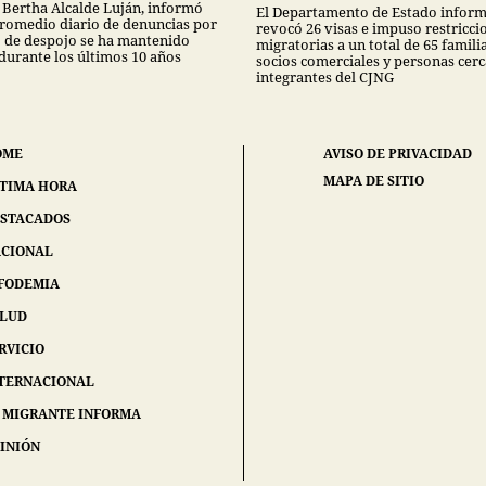
 Bertha Alcalde Luján, informó
El Departamento de Estado infor
promedio diario de denuncias por
revocó 26 visas e impuso restricci
to de despojo se ha mantenido
migratorias a un total de 65 famili
 durante los últimos 10 años
socios comerciales y personas cerc
integrantes del CJNG
OME
AVISO DE PRIVACIDAD
MAPA DE SITIO
TIMA HORA
STACADOS
CIONAL
FODEMIA
ALUD
RVICIO
TERNACIONAL
 MIGRANTE INFORMA
INIÓN