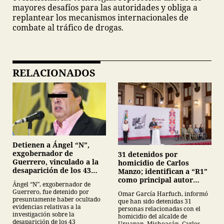
mayores desafíos para las autoridades y obliga a
replantear los mecanismos internacionales de
combate al tráfico de drogas.
RELACIONADOS
Detienen a Ángel “N”,
exgobernador de
31 detenidos por
Guerrero, vinculado a la
homicidio de Carlos
desaparición de los 43
Manzo; identifican a “R1”
normalistas de
como principal autor
Ángel “N”, exgobernador de
Ayotzinapa
intelectual
Guerrero, fue detenido por
Omar García Harfuch, informó
presuntamente haber ocultado
que han sido detenidas 31
evidencias relativas a la
personas relacionadas con el
investigación sobre la
homicidio del alcalde de
desaparición de los 43
Uruapan, Michoacán, Carlos