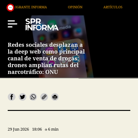
RANTE INFORMA
OPINIÓN
ARTÍCULOS
ARTE / 
Redes sociales desplazan a
la deep web como principal
canal de venta de drogas;
drones amplían rutas del
narcotráfico: ONU
29 Jun 2026
18:06
6 min