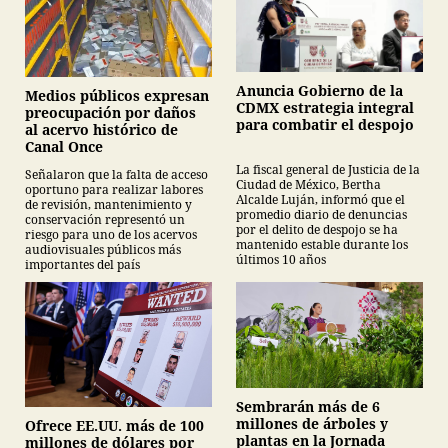
Anuncia Gobierno de la
Medios públicos expresan
CDMX estrategia integral
preocupación por daños
para combatir el despojo
al acervo histórico de
Canal Once
La fiscal general de Justicia de la
Señalaron que la falta de acceso
Ciudad de México, Bertha
oportuno para realizar labores
Alcalde Luján, informó que el
de revisión, mantenimiento y
promedio diario de denuncias
conservación representó un
por el delito de despojo se ha
riesgo para uno de los acervos
mantenido estable durante los
audiovisuales públicos más
últimos 10 años
importantes del país
Sembrarán más de 6
millones de árboles y
Ofrece EE.UU. más de 100
plantas en la Jornada
millones de dólares por