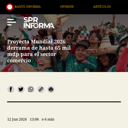
NTE INFORMA
OPINIÓN
ARTÍCULOS
ARTE / EN
Proyecta Mundial 2026
derrama de hasta 65 mil
mdp para el sector
comercio
12 Jun 2026
13:06
6 min