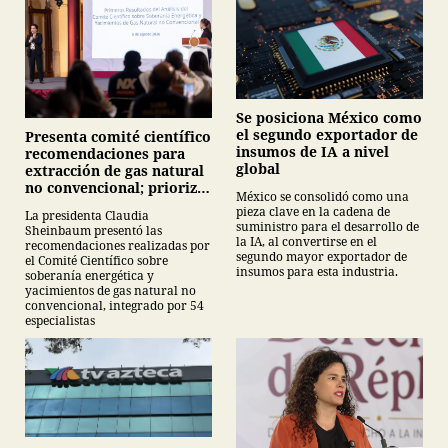
Se posiciona México como
el segundo exportador de
Presenta comité científico
insumos de IA a nivel
recomendaciones para
global
extracción de gas natural
no convencional; prioriza
México se consolidó como una
energías renovables y
pieza clave en la cadena de
La presidenta Claudia
descarta yacimiento
suministro para el desarrollo de
Sheinbaum presentó las
Tampico-Misantla
la IA, al convertirse en el
recomendaciones realizadas por
segundo mayor exportador de
el Comité Científico sobre
insumos para esta industria.
soberanía energética y
yacimientos de gas natural no
convencional, integrado por 54
especialistas