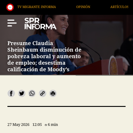
V MIGRANTE INFORMA
OPINIÓN
ARTÍCULOS
AR
Presume Claudia
Sheinbaum disminución de
pobreza laboral y aumento
de empleo; desestima
calificación de Moody’s
27 May 2026
12:05
6 min