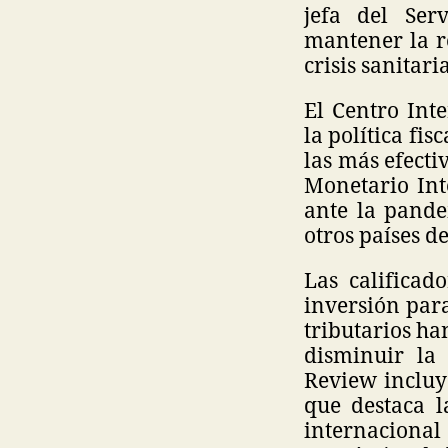
jefa del Ser
mantener la r
crisis sanitar
El Centro Int
la política fi
las más efecti
Monetario Int
ante la pande
otros países d
Las calificad
inversión par
tributarios ha
disminuir la
Review incluy
que destaca l
internaciona