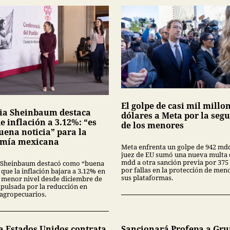
El golpe de casi mil millo
ia Sheinbaum destaca
dólares a Meta por la seg
e inflación a 3.12%: “es
de los menores
uena noticia” para la
mía mexicana
Meta enfrenta un golpe de 942 md
juez de EU sumó una nueva multa 
mdd a otra sanción previa por 375
 Sheinbaum destacó como “buena
por fallas en la protección de men
 que la inflación bajara a 3.12% en
sus plataformas.
su menor nivel desde diciembre de
mpulsada por la reducción en
 agropecuarios.
a Estados Unidos contrata
Sancionará Profepa a Gr