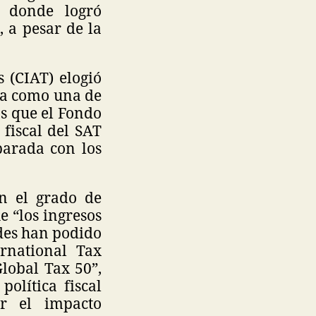
, donde logró
 a pesar de la
 (CIAT) elogió
mia como una de
as que el Fondo
fiscal del SAT
parada con los
on el grado de
 “los ingresos
ades han podido
rnational Tax
lobal Tax 50”,
olítica fiscal
ar el impacto