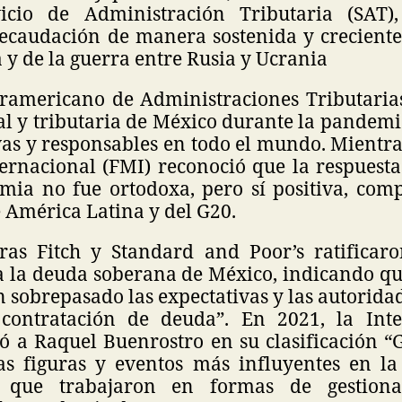
vicio de Administración Tributaria (SAT)
ecaudación de manera sostenida y creciente,
ia y de la guerra entre Rusia y Ucrania
eramericano de Administraciones Tributarias
scal y tributaria de México durante la pande
vas y responsables en todo el mundo. Mientr
ernacional (FMI) reconoció que la respuesta 
mia no fue ortodoxa, pero sí positiva, com
e América Latina y del G20.
oras Fitch y Standard and Poor’s ratificar
a la deuda soberana de México, indicando que
n sobrepasado las expectativas y las autorid
 contratación de deuda”. En 2021, la Inte
ó a Raquel Buenrostro en su clasificación “G
as figuras y eventos más influyentes en la p
l que trabajaron en formas de gestion