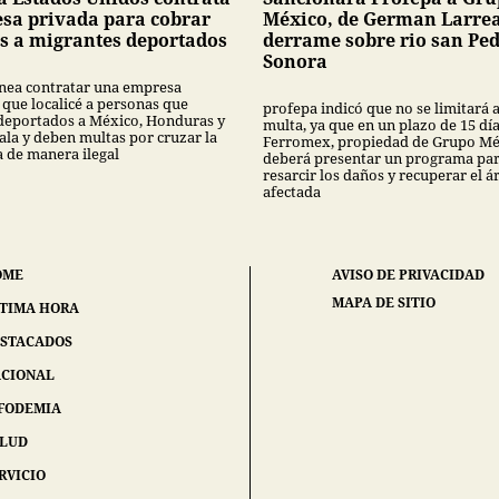
sa privada para cobrar
México, de German Larrea
s a migrantes deportados
derrame sobre rio san Pe
Sonora
nea contratar una empresa
 que localicé a personas que
profepa indicó que no se limitará 
deportados a México, Honduras y
multa, ya que en un plazo de 15 dí
la y deben multas por cruzar la
Ferromex, propiedad de Grupo Mé
a de manera ilegal
deberá presentar un programa pa
resarcir los daños y recuperar el á
afectada
OME
AVISO DE PRIVACIDAD
MAPA DE SITIO
TIMA HORA
STACADOS
CIONAL
FODEMIA
ALUD
RVICIO