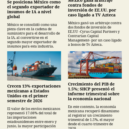
México gana arbitraje
Se posiciona México como
contra fondos de
el segundo exportador de
inversión de EE.UU. por
insumos de IA a nivel
caso ligado a TV Azteca
global
México ganó un arbitraje contra
México se consolidó como una
dos fondos de inversión de
pieza clave en la cadena de
EE.UU -Cyrus Capital Partners y
suministro para el desarrollo de
Contrarian Capital
la IA, al convertirse en el
Management- por un caso ligado
segundo mayor exportador de
a bonos de Tv Azteca.
insumos para esta industria.
Crecimiento del PIB de
Crecen 13% exportaciones
1.5%; SHCP presentó el
mexicanas a Estados
informe trimestral sobre
Unidos en el primer
la economía nacional
semestre de 2026
En este contexto, la economía
El valor de los envíos mexicanos
mexicana recuperó dinamismo
representó 17.08% del total de
al registrar un crecimiento
las importaciones
trimestral de 1.5%, el mayor
estadounidenses entre enero y
desde el cuarto trimestre de
junio, la mayor participación
2020.