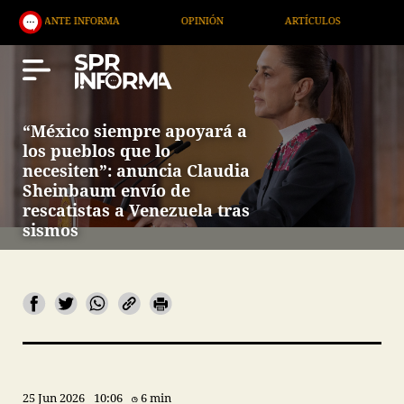
TE INFORMA
OPINIÓN
ARTÍCULOS
ARTE / ENT
“México siempre apoyará a
los pueblos que lo
necesiten”: anuncia Claudia
Sheinbaum envío de
rescatistas a Venezuela tras
sismos
25 Jun 2026
10:06
6 min