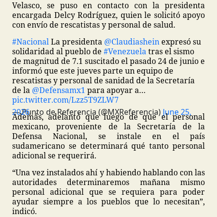
Velasco, se puso en contacto con la presidenta
encargada Delcy Rodríguez, quien le solicitó apoyo
con envío de rescatistas y personal de salud.
#Nacional
La presidenta
@Claudiashein
expresó su
solidaridad al pueblo de
#Venezuela
tras el sismo
de magnitud de 7.1 suscitado el pasado 24 de junio e
informó que este jueves parte un equipo de
rescatistas y personal de sanidad de la Secretaría
de la
@Defensamx1
para apoyar a…
pic.twitter.com/Lzz5T9ZLW7
— Punto de Referencia (@MXReferencia)
June 25, 2026
Además, adelantó que luego de que el personal
mexicano, proveniente de la Secretaría de la
Defensa Nacional, se instale en el país
sudamericano se determinará qué tanto personal
adicional se requerirá.
“Una vez instalados ahí y habiendo hablando con las
autoridades determinaremos mañana mismo
personal adicional que se requiera para poder
ayudar siempre a los pueblos que lo necesitan”,
indicó.