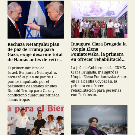
Inaugura Clara Brugada la
Rechaza Netanyahu plan
Utopía Elena
de paz de Trump para
Poniatowska, la primera
Gaza; exige desarme total
en ofrecer rehabilitación
de Hamás antes de retirar
para personas con
tropas
La jefa de Gobierno de la CDMX,
El primer ministro de
Parkinson
Clara Brugada, inauguró la
Israel, Benjamin Netanyahu,
Utopía Elena Poniatowska Amor,
rechazó el plan de paz de 15
en la alcaldía Coyoacán, la
puntos impulsado por el
primera en ofrecer
presidente de Estados Unidos
rehabilitación para personas
Donald Trump para Gaza y
con Parkinson.
condicionó cualquier retirada
de sus tropas