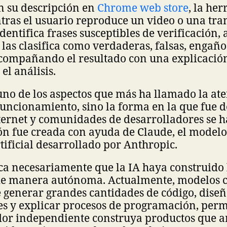
n su descripción en
Chrome web store
, la he
tras el usuario reproduce un video o una tra
dentifica frases susceptibles de verificación, 
las clasifica como verdaderas, falsas, engaño
acompañando el resultado con una explicación
el análisis.
no de los aspectos que más ha llamado la ate
uncionamiento, sino la forma en la que fue d
ternet y comunidades de desarrolladores se 
ón fue creada con ayuda de Claude, el modelo
rtificial desarrollado por Anthropic.
ica necesariamente que la IA haya construido 
de manera autónoma. Actualmente, modelos 
 generar grandes cantidades de código, diseña
es y explicar procesos de programación, per
dor independiente construya productos que 