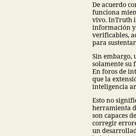
De acuerdo co
funciona mien
vivo. InTruth i
información y 
verificables, 
para sustentar 
Sin embargo, u
solamente su f
En foros de in
que la extensi
inteligencia a
Esto no signif
herramienta 
son capaces de
corregir error
un desarrolla