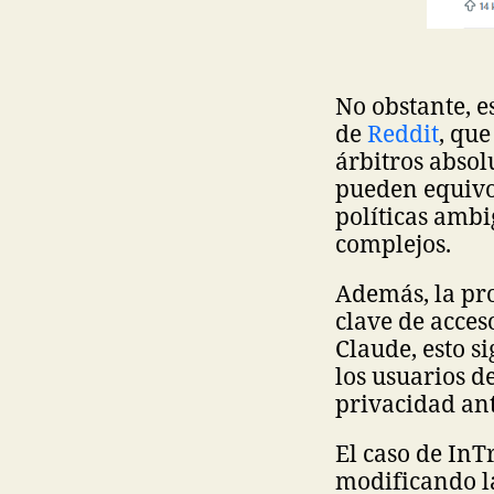
No obstante, e
de
Reddit
, qu
árbitros absol
pueden equivo
políticas ambi
complejos.
Además, la pr
clave de acces
Claude, esto s
los usuarios d
privacidad ant
El caso de InTr
modificando la