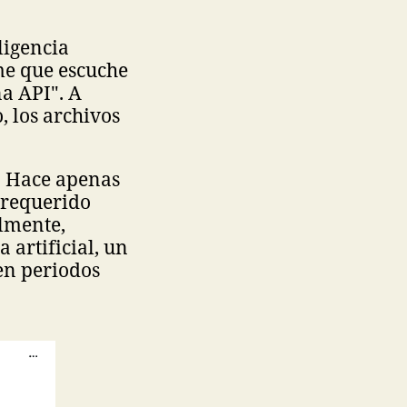
ligencia
me que escuche
a API". A
, los archivos
. Hace apenas
 requerido
almente,
 artificial, un
en periodos