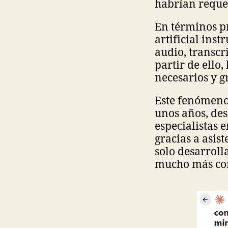
habrían reque
En términos pr
artificial ins
audio, transcr
partir de ello,
necesarios y g
Este fenómeno
unos años, des
especialistas 
gracias a asis
solo desarroll
mucho más cor