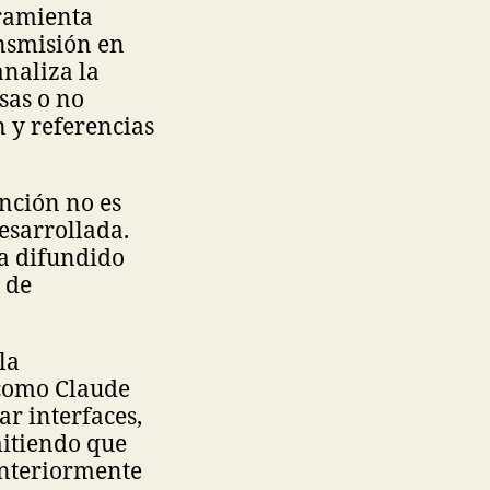
rramienta
nsmisión en
analiza la
sas o no
 y referencias
nción no es
esarrollada.
ha difundido
 de
la
como Claude
r interfaces,
mitiendo que
anteriormente