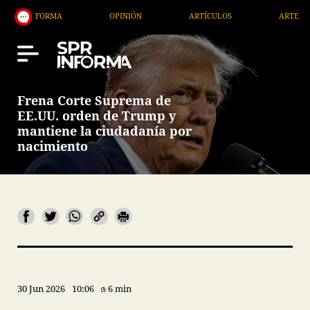
ORMA
OPINIÓN
ARTÍCULOS
ARTE / ENTRETENI
Frena Corte Suprema de
EE.UU. orden de Trump y
mantiene la ciudadanía por
nacimiento
30 Jun 2026
10:06
6 min