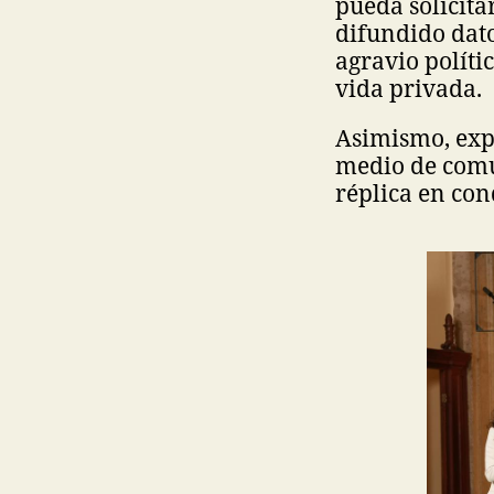
pueda solicita
difundido dato
agravio políti
vida privada.
Asimismo, expl
medio de comu
réplica en con