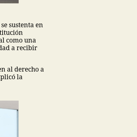
 se sustenta en
titución
ual como una
dad a recibir
en al derecho a
plicó la