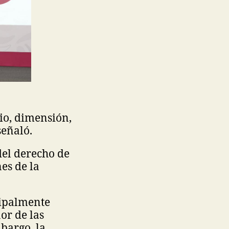
io, dimensión,
señaló.
del derecho de
es de la
cipalmente
or de las
bargo, la