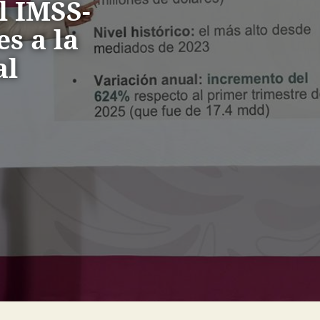
l IMSS-
s a la
al