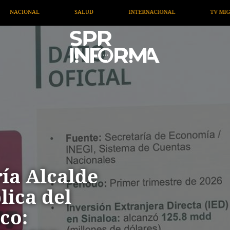
INTERNACIONAL
TV MIGRANTE INFORMA
OPINIÓN
ía Alcalde
lica del
co: