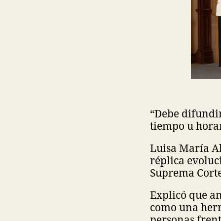
“Debe difundi
tiempo u horar
Luisa María Al
réplica evoluc
Suprema Corte 
Explicó que a
como una herra
personas frent