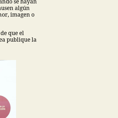
uando se hayan
causen algún
nor, imagen o
 de que el
ea publique la