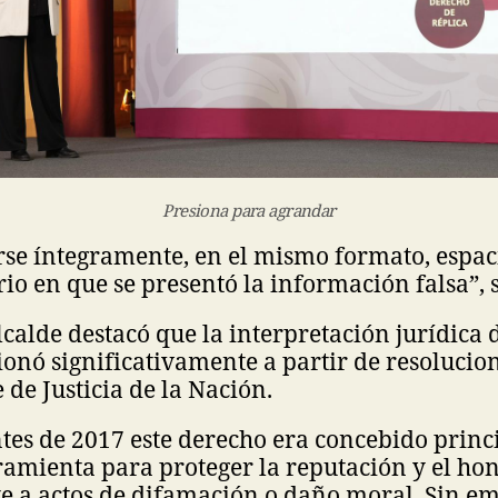
Presiona para agrandar
rse íntegramente, en el mismo formato, espac
io en que se presentó la información falsa”, 
calde destacó que la interpretación jurídica 
ionó significativamente a partir de resolucion
de Justicia de la Nación.
ntes de 2017 este derecho era concebido prin
mienta para proteger la reputación y el hon
e a actos de difamación o daño moral. Sin em