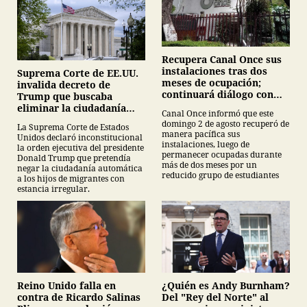
Recupera Canal Once sus
instalaciones tras dos
Suprema Corte de EE.UU.
meses de ocupación;
invalida decreto de
continuará diálogo con
Trump que buscaba
estudiantes del IPN
eliminar la ciudadanía
Canal Once informó que este
por nacimiento
domingo 2 de agosto recuperó de
La Suprema Corte de Estados
manera pacífica sus
Unidos declaró inconstitucional
instalaciones, luego de
la orden ejecutiva del presidente
permanecer ocupadas durante
Donald Trump que pretendía
más de dos meses por un
negar la ciudadanía automática
reducido grupo de estudiantes
a los hijos de migrantes con
estancia irregular.
¿Quién es Andy Burnham?
Reino Unido falla en
Del "Rey del Norte" al
contra de Ricardo Salinas