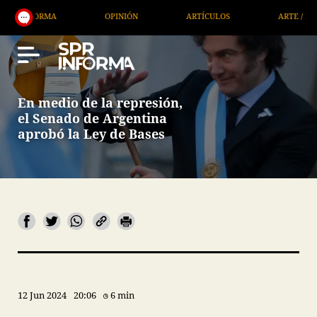
MA
OPINIÓN
ARTÍCULOS
ARTE / ENTRETENIMIE
En medio de la represión,
el Senado de Argentina
aprobó la Ley de Bases
12 Jun 2024
20:06
6 min