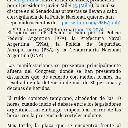
por el presidente Javier Milei (
@JMilei
), la cual se
discute en el Senado.
Las protestas se llevan a cabo
con vigilancia de la Policía Nacional, quienes han
reprimido a cientos de…
pic.twitter.com/s95BZjonlZ
— SPR Informa (@SPRInforma)
June 13, 2024
El operativo fue llevado a cabo por la Policía
Federal Argentina (PFA), la Prefectura Naval
Argentina (PNA), la Policía de Seguridad
Aeroportuaria (PSA) y la Gendarmería Nacional
Argentina (GNA).
Las manifestaciones se presentan principalmente
afuera del Congreso, donde se han presentado
disturbios que, de acuerdo con medios locales, ha
resultado en la detención de más de 30 personas y
decenas de heridos.
El ruido comenzó temprano, alrededor de las 10
horas, cuando inició el debate entre los legisladores
argentinos, sin embargo, empeoró al correr de las
horas, con la presencia de cócteles molotov.
Más tarde, la plaza que se encuentra frente al