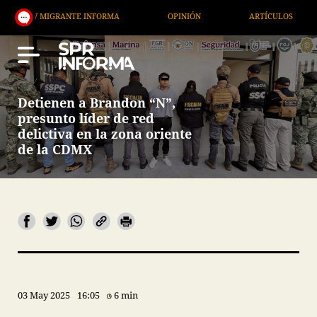
 MIGRANTE INFORMA
OPINIÓN
ARTÍCULOS
ART
Detienen a Brandon “N”,
presunto líder de red
delictiva en la zona oriente
de la CDMX
03 May 2025
16:05
6 min