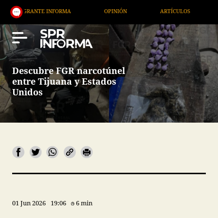
GRANTE INFORMA
OPINIÓN
ARTÍCULOS
ARTE /
Descubre FGR narcotúnel
entre Tijuana y Estados
Unidos
01 Jun 2026
19:06
6 min