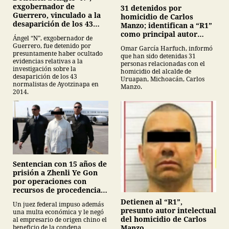
exgobernador de
31 detenidos por
Guerrero, vinculado a la
homicidio de Carlos
desaparición de los 43
Manzo; identifican a “R1”
normalistas de
como principal autor
Ángel “N”, exgobernador de
Ayotzinapa
intelectual
Guerrero, fue detenido por
Omar García Harfuch, informó
presuntamente haber ocultado
que han sido detenidas 31
evidencias relativas a la
personas relacionadas con el
investigación sobre la
homicidio del alcalde de
desaparición de los 43
Uruapan, Michoacán, Carlos
normalistas de Ayotzinapa en
Manzo.
2014.
Sentencian con 15 años de
prisión a Zhenli Ye Gon
por operaciones con
recursos de procedencia
ilícita
Detienen al “R1”,
Un juez federal impuso además
presunto autor intelectual
una multa económica y le negó
del homicidio de Carlos
al empresario de origen chino el
Manzo
beneficio de la condena