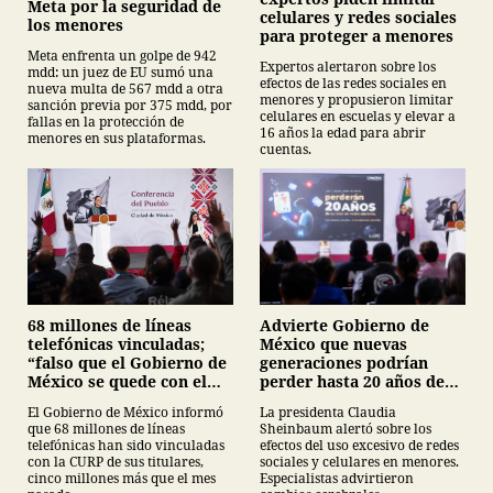
Meta por la seguridad de
celulares y redes sociales
los menores
para proteger a menores
Meta enfrenta un golpe de 942
Expertos alertaron sobre los
mdd: un juez de EU sumó una
efectos de las redes sociales en
nueva multa de 567 mdd a otra
menores y propusieron limitar
sanción previa por 375 mdd, por
celulares en escuelas y elevar a
fallas en la protección de
16 años la edad para abrir
menores en sus plataformas.
cuentas.
68 millones de líneas
Advierte Gobierno de
telefónicas vinculadas;
México que nuevas
“falso que el Gobierno de
generaciones podrían
México se quede con el
perder hasta 20 años de
registro”, Claudia
vida en plataformas
El Gobierno de México informó
La presidenta Claudia
Sheinbaum
digitales
que 68 millones de líneas
Sheinbaum alertó sobre los
telefónicas han sido vinculadas
efectos del uso excesivo de redes
con la CURP de sus titulares,
sociales y celulares en menores.
cinco millones más que el mes
Especialistas advirtieron