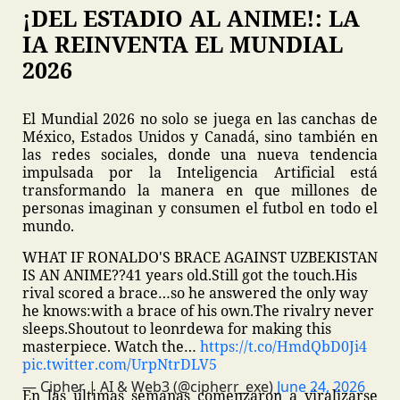
¡DEL ESTADIO AL ANIME!: LA
IA REINVENTA EL MUNDIAL
2026
El Mundial 2026 no solo se juega en las canchas de
México, Estados Unidos y Canadá, sino también en
las redes sociales, donde una nueva tendencia
impulsada por la Inteligencia Artificial está
transformando la manera en que millones de
personas imaginan y consumen el futbol en todo el
mundo.
WHAT IF RONALDO'S BRACE AGAINST UZBEKISTAN
IS AN ANIME??
41 years old.
Still got the touch.
His
rival scored a brace…
so he answered the only way
he knows:
with a brace of his own.
The rivalry never
sleeps.
Shoutout to leonrdewa for making this
masterpiece.
Watch the…
https://t.co/HmdQbD0Ji4
pic.twitter.com/UrpNtrDLV5
— Cipher | AI & Web3 (@cipherr_exe)
June 24, 2026
En las últimas semanas comenzaron a viralizarse