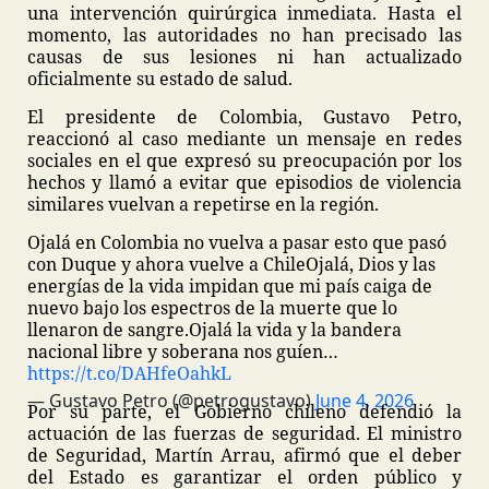
una intervención quirúrgica inmediata. Hasta el
momento, las autoridades no han precisado las
causas de sus lesiones ni han actualizado
oficialmente su estado de salud.
El presidente de Colombia, Gustavo Petro,
reaccionó al caso mediante un mensaje en redes
sociales en el que expresó su preocupación por los
hechos y llamó a evitar que episodios de violencia
similares vuelvan a repetirse en la región.
Ojalá en Colombia no vuelva a pasar esto que pasó
con Duque y ahora vuelve a Chile
Ojalá, Dios y las
energías de la vida impidan que mi país caiga de
nuevo bajo los espectros de la muerte que lo
llenaron de sangre.
Ojalá la vida y la bandera
nacional libre y soberana nos guíen…
https://t.co/DAHfeOahkL
— Gustavo Petro (@petrogustavo)
June 4, 2026
Por su parte, el Gobierno chileno defendió la
actuación de las fuerzas de seguridad. El ministro
de Seguridad, Martín Arrau, afirmó que el deber
del Estado es garantizar el orden público y