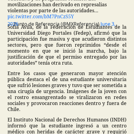
movilizaciones han derivado en represalias
violentas por parte de las autoridades…
pic.twitter.com/bM7PnCzS5Y
— Punto de Referencia (@MXReferencia)
June 3, 2026
Sofía Ávila, de la Federación de Estudiantes de la
Universidad Diego Portales (Fedep), afirmó que la
participación fue masiva y que acudieron distintos
sectores, pero que fueron reprimidos “desde el
momento en que se inició la marcha, bajo la
justificación de que el permiso entregado por las
autoridades” tenía otra ruta.
Entre los casos que generaron mayor atención
pública destaca el de una estudiante universitaria
que sufrió lesiones graves y tuvo que ser sometida a
una cirugía de urgencia. Imágenes de la joven con
el rostro ensangrentado se viralizaron en redes
sociales y provocaron reacciones dentro y fuera de
Chile.
El Instituto Nacional de Derechos Humanos (INDH)
informó que la estudiante ingresó a un centro
médico con heridas de carácter grave y requirió