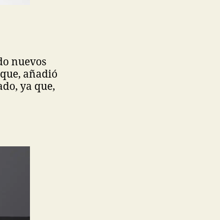
ado nuevos
 que, añadió
do, ya que,