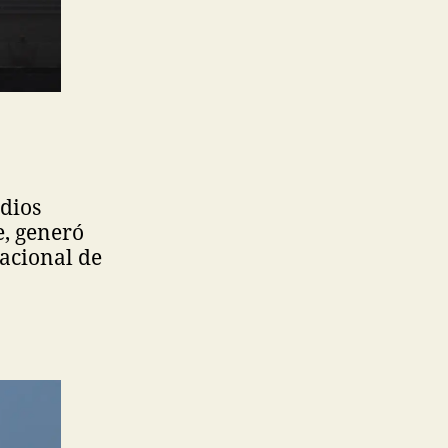
odios
e, generó
acional de