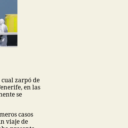
l cual zarpó de
enerife, en las
mente se
imeros casos
n viaje de