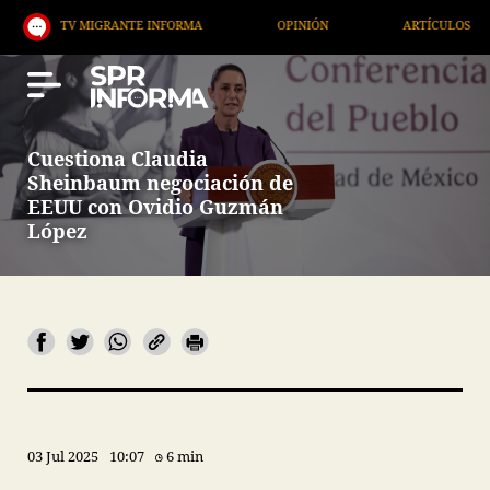
V MIGRANTE INFORMA
OPINIÓN
ARTÍCULOS
A
Cuestiona Claudia
Sheinbaum negociación de
EEUU con Ovidio Guzmán
López
03 Jul 2025
10:07
6 min