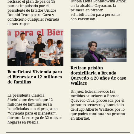
Utopía Elena Poniatowska Amor,
rechazó el plan de paz de 15
en la alcaldía Coyoacán, la
puntos impulsado por el
primera en ofrecer
presidente de Estados Unidos
rehabilitación para personas
Donald Trump para Gaza y
con Parkinson.
condicionó cualquier retirada
de sus tropas
Retiran prisión
Beneficiará Vivienda para
domiciliaria a Brenda
el Bienestar a 12 millones
Quevedo a 20 años de caso
de familias
Wallace
Un juez federal revocó las
La presidenta Claudia
medidas cautelares a Brenda
Sheinbaum destacó que 12
Quevedo Cruz, procesada por el
millones de familias serán
presunto secuestro y homicidio
beneficiadas con el programa
de Hugo Alberto Wallace, por lo
“Vivienda para el Bienestar”,
que podrá continuar su proceso
durante la entrega de 32 nuevos
en libertad.
hogares en Puebla.