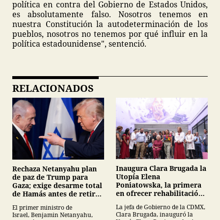
política en contra del Gobierno de Estados Unidos,
es absolutamente falso. Nosotros tenemos en
nuestra Constitución la autodeterminación de los
pueblos, nosotros no tenemos por qué influir en la
política estadounidense", sentenció.
RELACIONADOS
Inaugura Clara Brugada la
Rechaza Netanyahu plan
Utopía Elena
de paz de Trump para
Poniatowska, la primera
Gaza; exige desarme total
en ofrecer rehabilitación
de Hamás antes de retirar
para personas con
tropas
La jefa de Gobierno de la CDMX,
El primer ministro de
Parkinson
Clara Brugada, inauguró la
Israel, Benjamin Netanyahu,