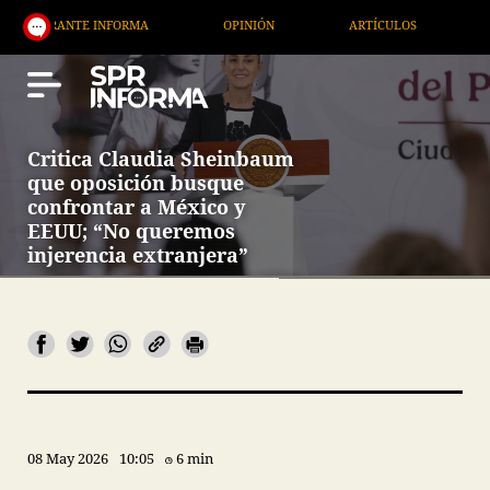
NTE INFORMA
OPINIÓN
ARTÍCULOS
ARTE / EN
Critica Claudia Sheinbaum
que oposición busque
confrontar a México y
EEUU; “No queremos
injerencia extranjera”
08 May 2026
10:05
6 min