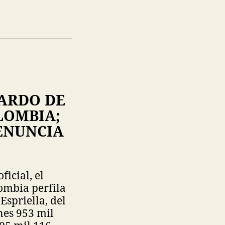
LARDO DE
LOMBIA;
DENUNCIA
icial, el
ombia perfila
spriella, del
nes 953 mil