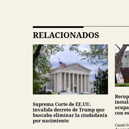
RELACIONADOS
Recup
insta
Suprema Corte de EE.UU.
ocupa
invalida decreto de Trump que
con e
buscaba eliminar la ciudadanía
por nacimiento
Canal O