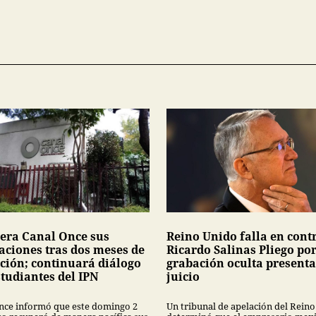
era Canal Once sus
Reino Unido falla en cont
laciones tras dos meses de
Ricardo Salinas Pliego po
ción; continuará diálogo
grabación oculta present
studiantes del IPN
juicio
nce informó que este domingo 2
Un tribunal de apelación del Rein