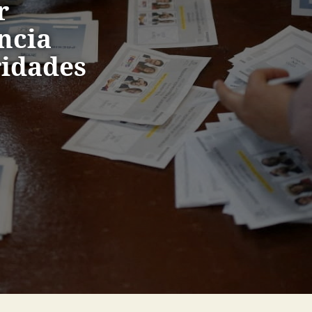
r
ncia
ridades