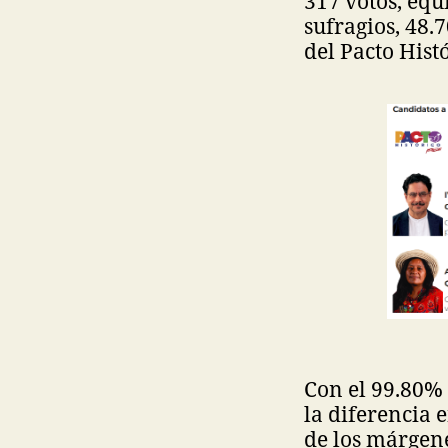
317 votos, equ
sufragios, 48.
del Pacto Histó
Con el 99.80% 
la diferencia 
de los márgene