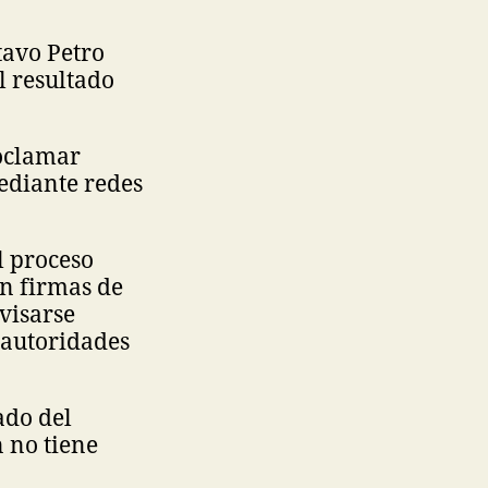
tavo Petro
l resultado
roclamar
ediante redes
l proceso
in firmas de
visarse
 autoridades
ado del
 no tiene