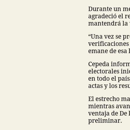
Durante un men
agradeció el 
mantendrá la v
“Una vez se pr
verificaciones
emane de esa l
Cepeda informó
electorales i
en todo el paí
actas y los res
El estrecho ma
mientras avanz
ventaja de De l
preliminar.