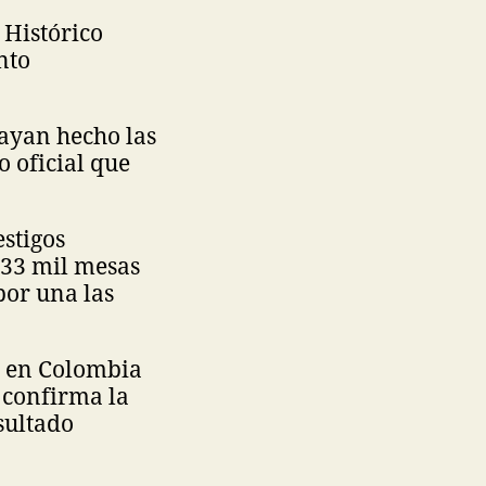
 Histórico
nto
hayan hecho las
 oficial que
stigos
 33 mil mesas
por una las
a en Colombia
e confirma la
esultado