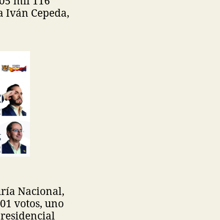
705 mil 116
da Iván Cepeda,
uría Nacional,
01 votos, uno
residencial