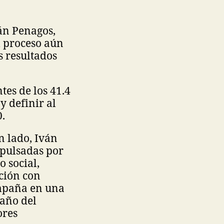
nán Penagos,
l proceso aún
s resultados
tes de los 41.4
y definir al
.
n lado, Iván
mpulsadas por
 social,
ción con
ampaña en una
año del
ores