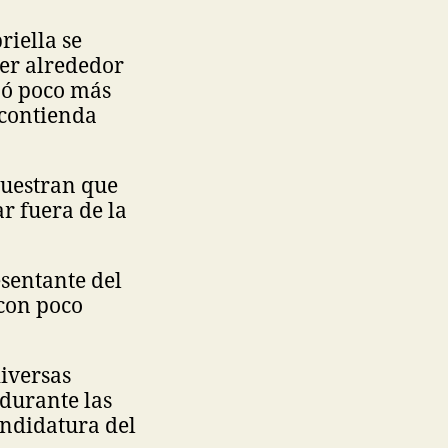
riella se
ner alrededor
nzó poco más
 contienda
muestran que
r fuera de la
sentante del
 con poco
iversas
 durante las
andidatura del