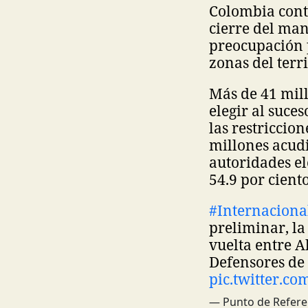
Colombia conti
cierre del man
preocupación p
zonas del terr
Más de 41 mil
elegir al suce
las restriccio
millones acudi
autoridades el
54.9 por cient
#Internaciona
preliminar, la
vuelta entre A
Defensores de 
pic.twitter.c
— Punto de Refere