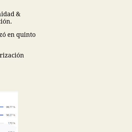
nidad &
ión.
izó en quinto
arización