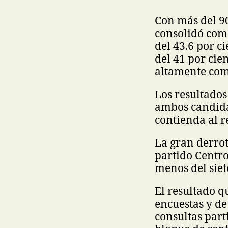
Con más del 90
consolidó como
del 43.6 por c
del 41 por cie
altamente comp
Los resultado
ambos candidat
contienda al r
La gran derrot
partido Centro
menos del siete
El resultado q
encuestas y de
consultas part