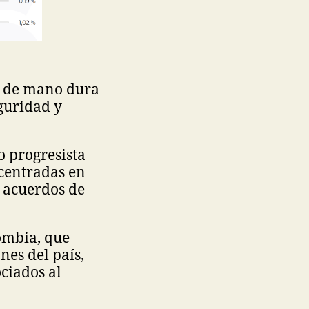
o de mano dura
eguridad y
o progresista
 centradas en
 acuerdos de
ombia, que
nes del país,
ociados al