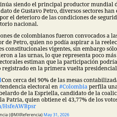
núa siendo el principal productor mundial de
dato de Gustavo Petro, diversos sectores han
or el deterioro de las condiciones de seguri
itorio nacional.
lones de colombianos fueron convocados a la
sor de Petro, quien no podía aspirar a la reele
nes constitucionales vigentes, sin embargo sólo
eron a las urnas, lo que representa poco más
ectorales estiman que la participación podría
o registrado en la primera vuelta presidencia
l
Con cerca del 90% de las mesas contabiliza
 tendencia electoral en
#Colombia
perfila un
belardo de la Espriella, candidato de la coali
la Patria, quien obtiene el 43,77% de los voto
om/HsfeAWBpsr
ncia (@MXReferencia)
May 31, 2026