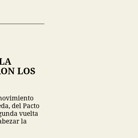
 LA
RON LOS
 movimiento
da, del Pacto
egunda vuelta
abezar la