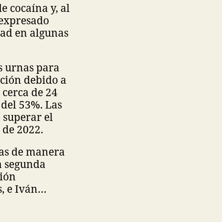
 cocaína y, al
 expresado
dad en algunas
s urnas para
cción debido a
 cerca de 24
 del 53%. Las
 superar el
l de 2022.
das de manera
a segunda
ción
s, e Iván…