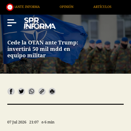
GRANTE INFORMA
OPINIÓN
ARTÍCULOS
ARTE /
Cede la OTAN ante Trump:
invertirá 50 mil mdd en
equipo militar
07 Jul 2026
21:07
6 min