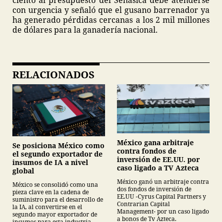
ciento al presupuesto del Senasica debe atenderse
con urgencia y señaló que el gusano barrenador ya
ha generado pérdidas cercanas a los 2 mil millones
de dólares para la ganadería nacional.
RELACIONADOS
México gana arbitraje
Se posiciona México como
contra fondos de
el segundo exportador de
inversión de EE.UU. por
insumos de IA a nivel
caso ligado a TV Azteca
global
México ganó un arbitraje contra
México se consolidó como una
dos fondos de inversión de
pieza clave en la cadena de
EE.UU -Cyrus Capital Partners y
suministro para el desarrollo de
Contrarian Capital
la IA, al convertirse en el
Management- por un caso ligado
segundo mayor exportador de
a bonos de Tv Azteca.
insumos para esta industria.