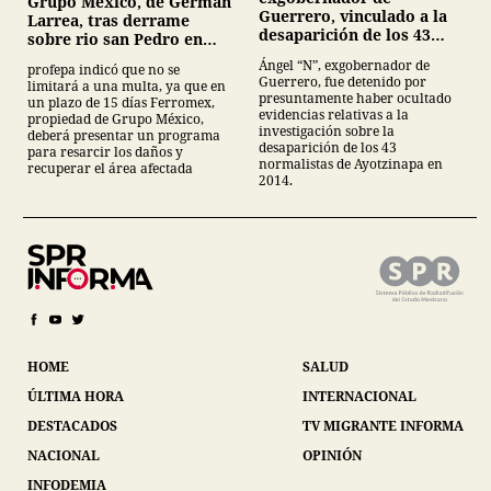
Grupo México, de German
Guerrero, vinculado a la
Larrea, tras derrame
desaparición de los 43
sobre rio san Pedro en
normalistas de
Sonora
Ángel “N”, exgobernador de
profepa indicó que no se
Ayotzinapa
Guerrero, fue detenido por
limitará a una multa, ya que en
presuntamente haber ocultado
un plazo de 15 días Ferromex,
evidencias relativas a la
propiedad de Grupo México,
investigación sobre la
deberá presentar un programa
desaparición de los 43
para resarcir los daños y
normalistas de Ayotzinapa en
recuperar el área afectada
2014.
HOME
SALUD
ÚLTIMA HORA
INTERNACIONAL
DESTACADOS
TV MIGRANTE INFORMA
NACIONAL
OPINIÓN
INFODEMIA