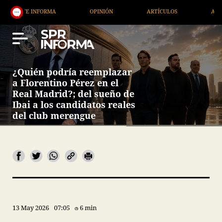
MA
OPINIÓN
ARTÍCULOS
ARTE / ENTRETENIMI
¿Quién podría reemplazar
a Florentino Pérez en el
Real Madrid?; del sueño de
Ibai a los candidatos reales
del club merengue
13 May 2026
07:05
6 min