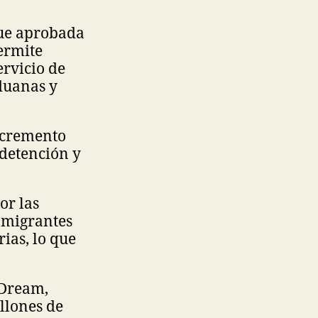
fue aprobada
permite
ervicio de
duanas y
ncremento
 detención y
or las
 migrantes
ias, lo que
 Dream,
llones de