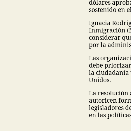
dólares aprob
sostenido en e
Ignacia Rodrí
Inmigración (N
considerar qu
por la admini
Las organizaci
debe prioriza
la ciudadanía 
Unidos.
La resolución 
autoricen form
legisladores 
en las política