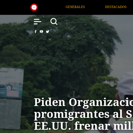
LES
DESTACADOS
NACIONAL
SALUD
Piden Organizaci
promigrantes al 
EE.UU. frenar mil