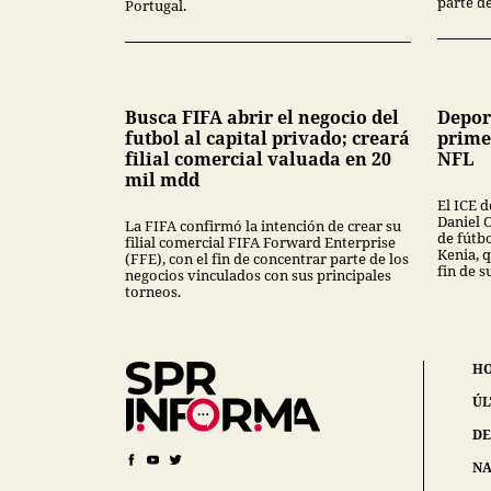
parte de
Portugal.
Busca FIFA abrir el negocio del
Depor
futbol al capital privado; creará
prime
filial comercial valuada en 20
NFL
mil mdd
El ICE 
Daniel 
La FIFA confirmó la intención de crear su
de fútb
filial comercial FIFA Forward Enterprise
Kenia, q
(FFE), con el fin de concentrar parte de los
fin de s
negocios vinculados con sus principales
torneos.
H
ÚL
DE
NA