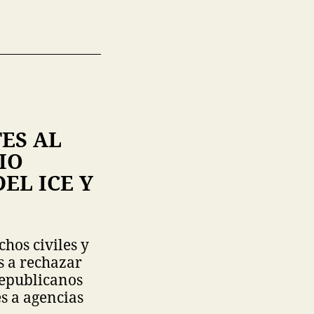
ES AL
IO
EL ICE Y
hos civiles y
s a rechazar
republicanos
s a agencias