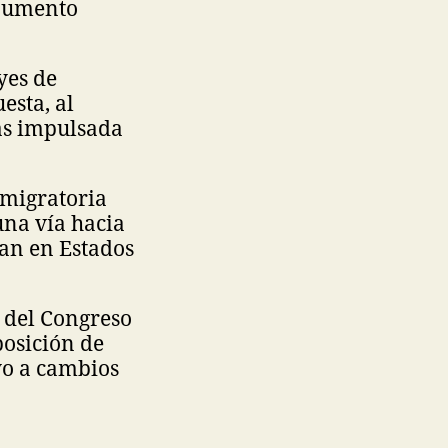
 aumento
yes de
esta, al
as impulsada
 migratoria
una vía hacia
jan en Estados
 del Congreso
posición de
yo a cambios