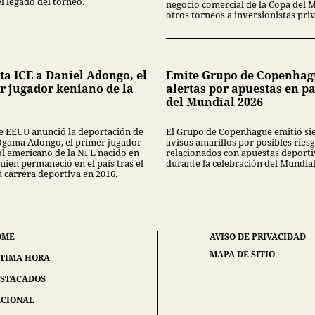
l legado del torneo.
negocio comercial de la Copa del 
otros torneos a inversionistas pri
ta ICE a Daniel Adongo, el
Emite Grupo de Copenhag
r jugador keniano de la
alertas por apuestas en p
del Mundial 2026
de EEUU anunció la deportación de
El Grupo de Copenhague emitió si
Ogama Adongo, el primer jugador
avisos amarillos por posibles ries
ol americano de la NFL nacido en
relacionados con apuestas deporti
uien permaneció en el país tras el
durante la celebración del Mundial
u carrera deportiva en 2016.
OME
AVISO DE PRIVACIDAD
MAPA DE SITIO
TIMA HORA
STACADOS
CIONAL