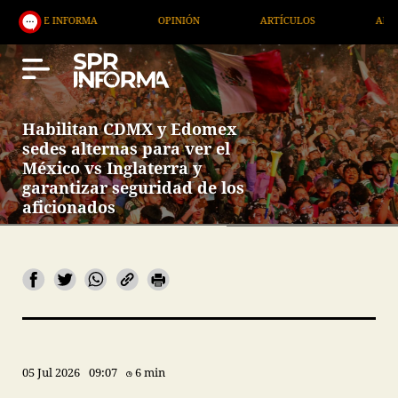
RMA
OPINIÓN
ARTÍCULOS
ARTE / ENTRETENIM
Habilitan CDMX y Edomex
sedes alternas para ver el
México vs Inglaterra y
garantizar seguridad de los
aficionados
05 Jul 2026
09:07
6 min