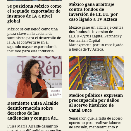
México gana arbitraje
Se posiciona México como
contra fondos de
el segundo exportador de
inversión de EE.UU. por
insumos de IA a nivel
caso ligado a TV Azteca
global
México ganó un arbitraje contra
México se consolidó como una
dos fondos de inversión de
pieza clave en la cadena de
EE.UU -Cyrus Capital Partners y
suministro para el desarrollo de
Contrarian Capital
la IA, al convertirse en el
Management- por un caso ligado
segundo mayor exportador de
a bonos de Tv Azteca.
insumos para esta industria.
Medios públicos expresan
preocupación por daños
Desmiente Luisa Alcalde
al acervo histórico de
desinformación sobre
Canal Once
derechos de las
audiencias y compra de
Señalaron que la falta de acceso
oportuno para realizar labores
medicamentos
Luisa María Alcalde desmintió
de revisión, mantenimiento y
narrativas difundidas en medios