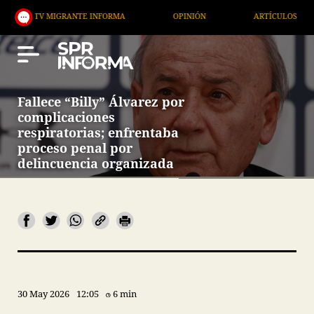
 MIGRANTE INFORMA
OPINIÓN
ARTÍCULOS
ART
Fallece “Billy” Álvarez por
complicaciones
respiratorias; enfrentaba
proceso penal por
delincuencia organizada
30 May 2026
12:05
6 min