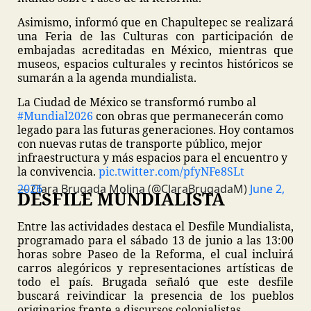
Asimismo, informó que en Chapultepec se realizará
una Feria de las Culturas con participación de
embajadas acreditadas en México, mientras que
museos, espacios culturales y recintos históricos se
sumarán a la agenda mundialista.
La Ciudad de México se transformó rumbo al
#Mundial2026
con obras que permanecerán como
legado para las futuras generaciones. Hoy contamos
con nuevas rutas de transporte público, mejor
infraestructura y más espacios para el encuentro y
la convivencia.
pic.twitter.com/pfyNFe8SLt
— Clara Brugada Molina (@ClaraBrugadaM)
June 2, 2026
DESFILE MUNDIALISTA
Entre las actividades destaca el Desfile Mundialista,
programado para el sábado 13 de junio a las 13:00
horas sobre Paseo de la Reforma, el cual incluirá
carros alegóricos y representaciones artísticas de
todo el país. Brugada señaló que este desfile
buscará reivindicar la presencia de los pueblos
originarios frente a discursos colonialistas.