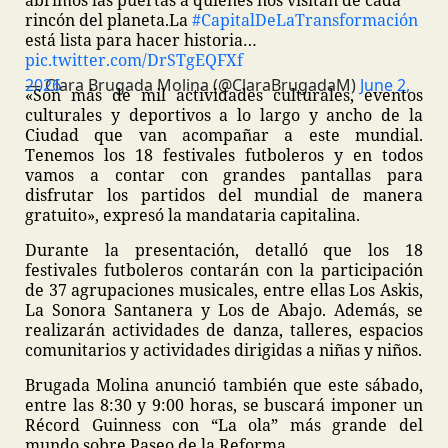
abrimos las puertas a quienes nos visitan de cada
rincón del planeta.
La
#CapitalDeLaTransformación
está lista para hacer historia…
pic.twitter.com/DrSTgEQFXf
— Clara Brugada Molina (@ClaraBrugadaM)
June 2, 2026
«Son más de mil actividades culturales, eventos
culturales y deportivos a lo largo y ancho de la
Ciudad que van acompañar a este mundial.
Tenemos los 18 festivales futboleros y en todos
vamos a contar con grandes pantallas para
disfrutar los partidos del mundial de manera
gratuito», expresó la mandataria capitalina.
Durante la presentación, detalló que los 18
festivales futboleros contarán con la participación
de 37 agrupaciones musicales, entre ellas Los Askis,
La Sonora Santanera y Los de Abajo. Además, se
realizarán actividades de danza, talleres, espacios
comunitarios y actividades dirigidas a niñas y niños.
Brugada Molina anunció también que este sábado,
entre las 8:30 y 9:00 horas, se buscará imponer un
Récord Guinness con “La ola” más grande del
mundo sobre Paseo de la Reforma.