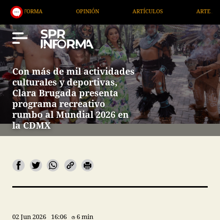
ORMA
OPINIÓN
ARTÍCULOS
ARTE / ENTRETENIM
Con más de mil actividades
culturales y deportivas,
Clara Brugada presenta
programa recreativo
rumbo al Mundial 2026 en
la CDMX
02 Jun 2026
16:06
6 min