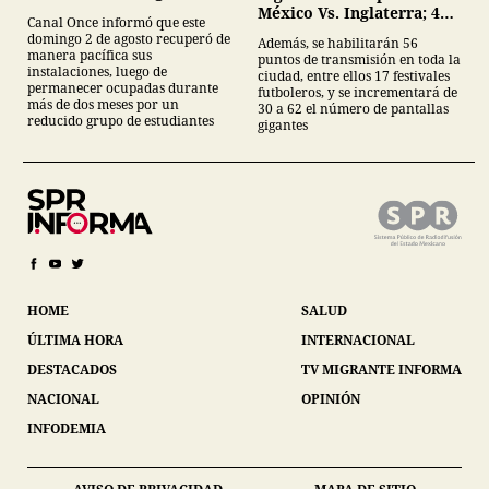
estudiantes del IPN
México Vs. Inglaterra; 40
Canal Once informó que este
mil servidores públicos y
domingo 2 de agosto recuperó de
Además, se habilitarán 56
62 pantallas en festivales
manera pacífica sus
puntos de transmisión en toda la
futboleros;
instalaciones, luego de
ciudad, entre ellos 17 festivales
permanecer ocupadas durante
futboleros, y se incrementará de
más de dos meses por un
30 a 62 el número de pantallas
reducido grupo de estudiantes
gigantes
HOME
SALUD
ÚLTIMA HORA
INTERNACIONAL
DESTACADOS
TV MIGRANTE INFORMA
NACIONAL
OPINIÓN
INFODEMIA