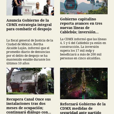
Gobierno capitalino
Anuncia Gobierno de la
reporta avances en tres
CDMX estrategia integral
nuevas líneas de
para combatir el despojo
Cablebús; inversión
supera los 17 mil mdp
La CDMX informó que las líneas
La fiscal general de Justicia de la
4, 5 y 6 del Cablebús ya están en
Ciudad de México, Bertha
construcción. La inversión
Alcalde Luján, informó que el
supera los 17 mil mdp y
promedio diario de denuncias
beneficiará a más de 200 mil
por el delito de despojo se ha
personas en cinco alcaldías.
mantenido estable durante los
últimos 10 años
Recupera Canal Once sus
instalaciones tras dos
Reforzará Gobierno de la
meses de ocupación;
CDMX medidas de
continuará diálogo con
seguridad ante partido